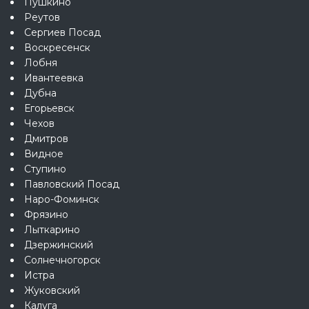
Пушкино
Реутов
Сергиев Посад
Воскресенск
Лобня
Ивантеевка
Дубна
Егорьевск
Чехов
Дмитров
Видное
Ступино
Павловский Посад
Наро-Фоминск
Фрязино
Лыткарино
Дзержинский
Солнечногорск
Истра
Жуковский
Калуга