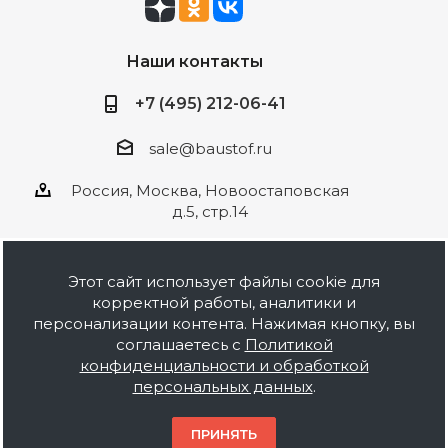
Наши контакты
+7 (495) 212-06-41
sale@baustof.ru
Россия, Москва, Новоостаповская
д.5, стр.14
Этот сайт использует файлы cookie для
корректной работы, аналитики и
2026 © ООО Баустов. Собственное
персонализации контента. Нажимая кнопку, вы
производство лакокрасочной продукции,
соглашаетесь с
Политикой
оптовая и розничная продажа строительных
конфиденциальности и обработкой
материалов, комплектация объектов под ключ.
персональных данных
.
Информация на сайте носит ознакомительный
характер и не является публичной офертой.
ПРИНЯТЬ