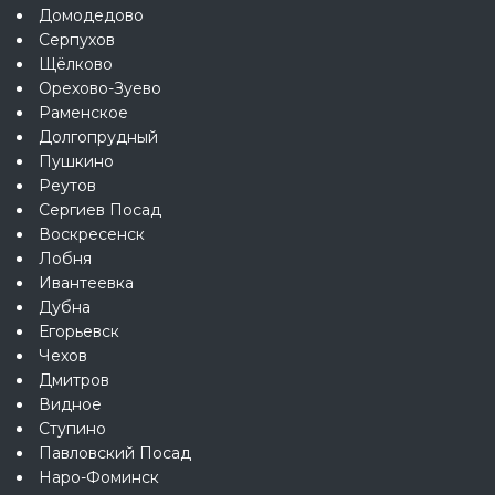
Домодедово
Серпухов
Щёлково
Орехово-Зуево
Раменское
Долгопрудный
Пушкино
Реутов
Сергиев Посад
Воскресенск
Лобня
Ивантеевка
Дубна
Егорьевск
Чехов
Дмитров
Видное
Ступино
Павловский Посад
Наро-Фоминск