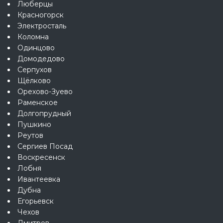
Люберцы
Красногорск
Электросталь
Коломна
Одинцово
Домодедово
Серпухов
Щёлково
Орехово-Зуево
Раменское
Долгопрудный
Пушкино
Реутов
Сергиев Посад
Воскресенск
Лобня
Ивантеевка
Дубна
Егорьевск
Чехов
Дмитров