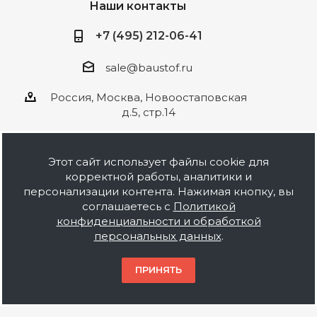
Наши контакты
+7 (495) 212-06-41
sale@baustof.ru
Россия, Москва, Новоостаповская
д.5, стр.14
Этот сайт использует файлы cookie для
корректной работы, аналитики и
2026 © ООО Баустов. Собственное
персонализации контента. Нажимая кнопку, вы
производство лакокрасочной продукции,
соглашаетесь с
Политикой
оптовая и розничная продажа строительных
конфиденциальности и обработкой
материалов, комплектация объектов под ключ.
персональных данных
.
Информация на сайте носит ознакомительный
характер и не является публичной офертой.
ПРИНЯТЬ