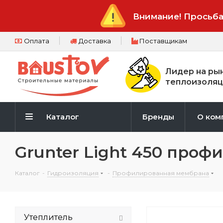
Внимание! Просьба
Оплата
Доставка
Поставщикам
Лидер на ры
теплоизоляц
Каталог
Бренды
О ком
Grunter Light 450 про
Каталог
-
Гидроизоляция
-
Профилированная мембрана
Утеплитель