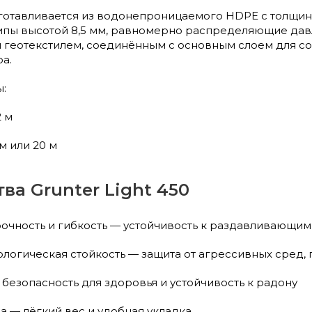
изготавливается из водонепроницаемого HDPE с толщин
пы высотой 8,5 мм, равномерно распределяющие дав
геотекстилем, соединённым с основным слоем для с
а.
:
2 м
м или 20 м
а Grunter Light 450
очность и гибкость — устойчивость к раздавливающим
ологическая стойкость — защита от агрессивных сред,
безопасность для здоровья и устойчивость к радону
а — лёгкий вес и удобная укладка