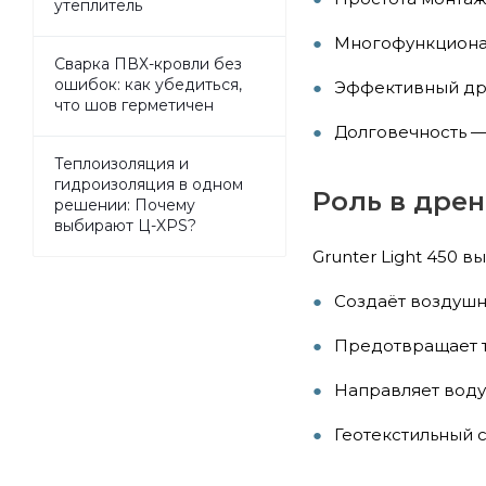
утеплитель
Многофункционал
Сварка ПВХ-кровли без
ошибок: как убедиться,
Эффективный дре
что шов герметичен
Долговечность —
Теплоизоляция и
гидроизоляция в одном
Роль в дре
решении: Почему
выбирают Ц-XPS?
Grunter Light 450 
Создаёт воздушн
Предотвращает 
Направляет вод
Геотекстильный 