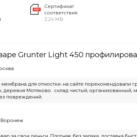
Сертификат
соответствия
и
2.24 MB
варе Grunter Light 450 профилиров
осква
 мембрана для отмостки. на сайте порекомендовали гр
, деревня Мотяково. склад чистый, организованный, м
без повреждений.
 Воронеж
ар за свои деньги. Плотная, без запаха, доставка быст