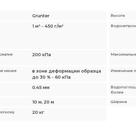
Grunter
Высота
1 м² - 450 г/м²
Водонепрон
сжатие
200 кПа
Максимальна
не менее
в зоне деформации образца
Изменение 
до 30 % - 60 кПа
0.45 мм
Водопоглоще
более
10 м, 20 м
Ширина
ческому
20 кг