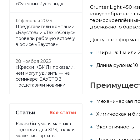
«Фахманн Руссланд»
Grunter Light 450 
конусообразные ши
термоскреплённым 
12 февраля 2026
дренажного барьер
Представители компаний
«Баустов» и «ТехноСонус»
провели рабочую встречу
Доступные форматы
в офисе «Баустов»
Ширина: 1 м или 
28 ноября 2025
Длина рулона: 10 
«Краски КВИЛ» показали,
чем могут удивить — на
семинаре БАУСТОВ
Преимуществ
представили новинки
Механическая пр
Статьи
Все статьи
Химическая и би
Какая битумная мастика
Экологичность — 
подходит для XPS, а какая
может испортить
Простота монтаж