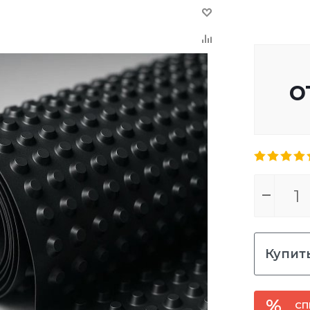
о
Купить
СП