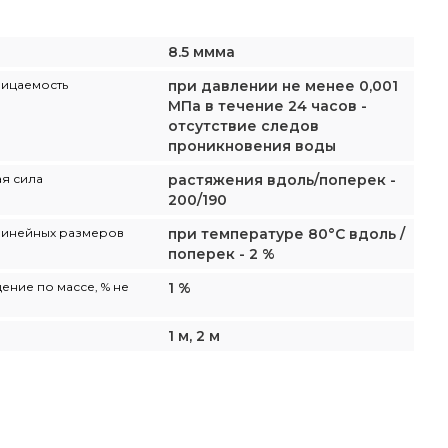
8.5 ммма
ицаемость
при давлении не менее 0,001
МПа в течение 24 часов -
отсутствие следов
проникновения воды
я сила
растяжения вдоль/поперек -
200/190
линейных размеров
при температуре 80°C вдоль /
поперек - 2 %
ние по массе, % не
1 %
1 м, 2 м