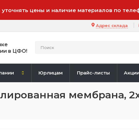
 уточнять цены и наличие материалов по теле
Адрес склада
нке
ии в ЦФО!
пании
Юрлицам
Прайс-листы
Акци
филированная мембрана, 2