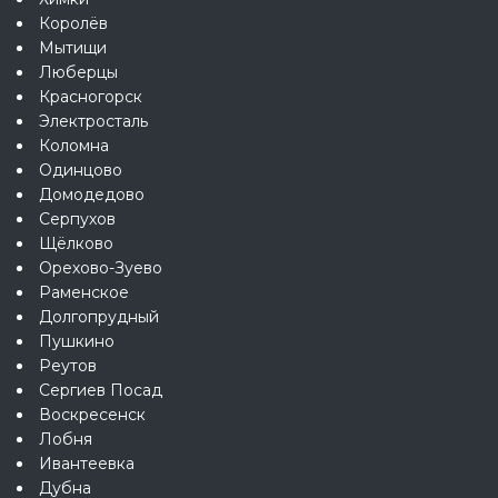
Королёв
Мытищи
Люберцы
Красногорск
Электросталь
Коломна
Одинцово
Домодедово
Серпухов
Щёлково
Орехово-Зуево
Раменское
Долгопрудный
Пушкино
Реутов
Сергиев Посад
Воскресенск
Лобня
Ивантеевка
Дубна