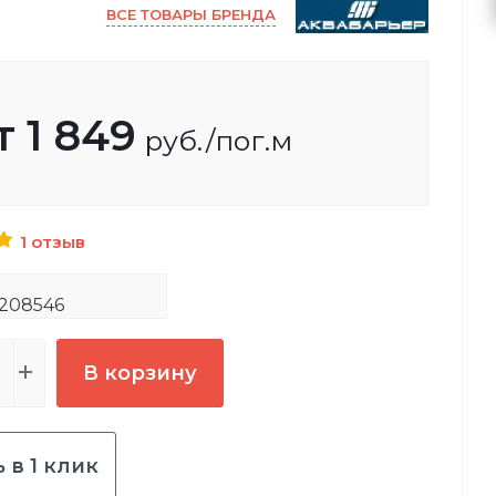
ВСЕ ТОВАРЫ БРЕНДА
т
1 849
руб.
/пог.м
1 отзыв
208546
В корзину
 в 1 клик