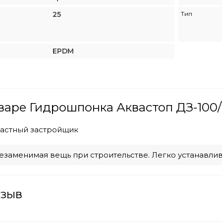
25
Тип
EPDM
варе Гидрошпонка Аквастоп ДЗ-100/
частный застройщик
езаменимая вещь при строительстве. Легко устанавлива
тзыв