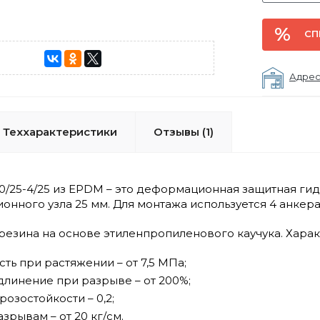
СП
Адрес
Теххарактеристики
Отзывы (1)
0/25-4/25 из EPDM – это деформационная защитная ги
ного узла 25 мм. Для монтажа используется 4 анкера. 
резина на основе этиленпропиленового каучука. Харак
ть при растяжении – от 7,5 МПа;
длинение при разрыве – от 200%;
озостойкости – 0,2;
азрывам – от 20 кг/см.