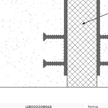
ЦВ000208546
Бренд