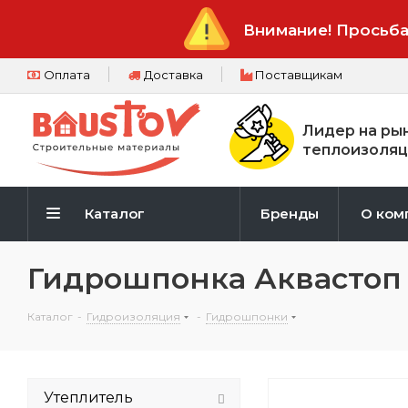
Внимание! Просьба
Оплата
Доставка
Поставщикам
Лидер на ры
теплоизоляц
Каталог
Бренды
О ком
Гидрошпонка Аквастоп 
Каталог
-
Гидроизоляция
-
Гидрошпонки
Утеплитель