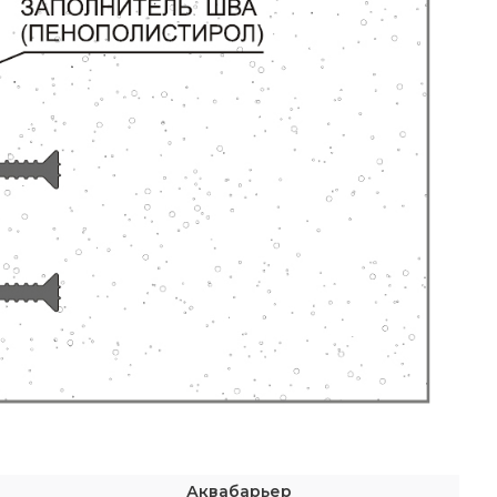
Аквабарьер