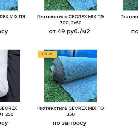
REX MIX ПЭ
Геотекстиль GEOREX MIX ПЭ
Геотек
300, 2х50
осу
от
49 руб.
/м2
по
АКЦИЯ
 GEОREX
Геотекстиль GEOREX MIX ПЭ
ЭТ 250
350
осу
по запросу