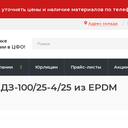
 уточнять цены и наличие материалов по теле
Адрес склада
нке
ии в ЦФО!
пании
Юрлицам
Прайс-листы
Акци
ДЗ-100/25-4/25 из EPDM