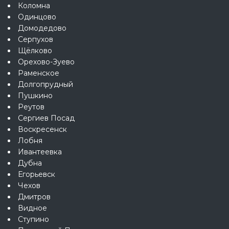
Коломна
Одинцово
Домодедово
Серпухов
Щёлково
Орехово-Зуево
Раменское
Долгопрудный
Пушкино
Реутов
Сергиев Посад
Воскресенск
Лобня
Ивантеевка
Дубна
Егорьевск
Чехов
Дмитров
Видное
Ступино