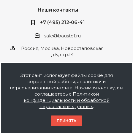
Наши контакты
+7 (495) 212-06-41
sale@baustof.ru
Россия, Москва, Новоостаповская
д.5, стр.14
Этот сайт использует файлы cookie для
корректной работы, аналитики и
2026 © ООО Баустов. Собственное
персонализации контента. Нажимая кнопку, вы
производство лакокрасочной продукции,
соглашаетесь с
Политикой
оптовая и розничная продажа строительных
конфиденциальности и обработкой
материалов, комплектация объектов под ключ.
персональных данных
.
Информация на сайте носит ознакомительный
характер и не является публичной офертой.
ПРИНЯТЬ