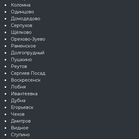
Коломна
Одинцово
Домодедово
Серпухов
Щёлково
Орехово-Зуево
Раменское
Долгопрудный
Пушкино
Реутов
Сергиев Посад
Воскресенск
Лобня
Ивантеевка
Дубна
Егорьевск
Чехов
Дмитров
Видное
Ступино