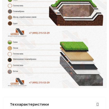
Теххарактеристики