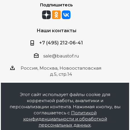
Подпишитесь
Наши контакты
+7 (495) 212-06-41
sale@baustof.ru
Россия, Москва, Новоостаповская
д.5, стр.14
Этот сайт использует файлы cookie для
корректной работы, аналитики и
2026 © ООО Баустов. Собственное
персонализации контента. Нажимая кнопку, вы
производство лакокрасочной продукции,
соглашаетесь с
Политикой
оптовая и розничная продажа строительных
конфиденциальности и обработкой
материалов, комплектация объектов под ключ.
персональных данных
.
Информация на сайте носит ознакомительный