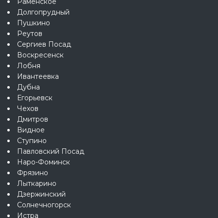
Раменское
Долгопрудный
Пушкино
Реутов
Сергиев Посад
Воскресенск
Лобня
Ивантеевка
Дубна
Егорьевск
Чехов
Дмитров
Видное
Ступино
Павловский Посад
Наро-Фоминск
Фрязино
Лыткарино
Дзержинский
Солнечногорск
Истра