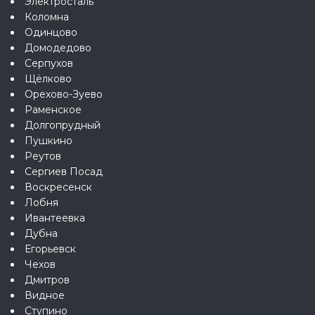
Электросталь
Коломна
Одинцово
Домодедово
Серпухов
Щёлково
Орехово-Зуево
Раменское
Долгопрудный
Пушкино
Реутов
Сергиев Посад
Воскресенск
Лобня
Ивантеевка
Дубна
Егорьевск
Чехов
Дмитров
Видное
Ступино