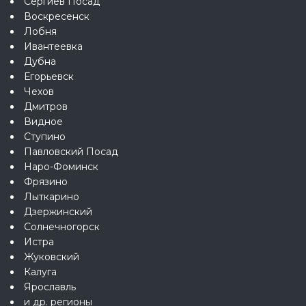
Сергиев Посад
Воскресенск
Лобня
Ивантеевка
Дубна
Егорьевск
Чехов
Дмитров
Видное
Ступино
Павловский Посад
Наро-Фоминск
Фрязино
Лыткарино
Дзержинский
Солнечногорск
Истра
Жуковский
Калуга
Ярославль
и др. регионы