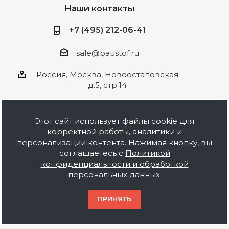
Наши контакты
+7 (495) 212-06-41
sale@baustof.ru
Россия, Москва, Новоостаповская
д.5, стр.14
Этот сайт использует файлы cookie для
корректной работы, аналитики и
2026 © ООО Баустов. Собственное
персонализации контента. Нажимая кнопку, вы
производство лакокрасочной продукции,
соглашаетесь с
Политикой
оптовая и розничная продажа строительных
конфиденциальности и обработкой
материалов, комплектация объектов под ключ.
персональных данных
.
Информация на сайте носит ознакомительный
характер и не является публичной офертой.
ПРИНЯТЬ