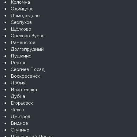
Коломна
Одинцово
Домодедово
Серпухов
Щёлково
Орехово-Зуево
Раменское
Долгопрудный
Пушкино
Реутов
Сергиев Посад
Воскресенск
Лобня
Ивантеевка
Дубна
Егорьевск
Чехов
Дмитров
Видное
Ступино
Павловский Посад