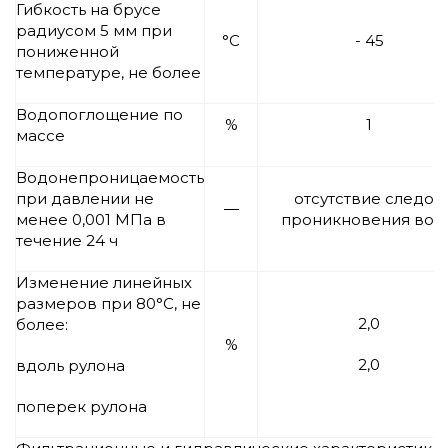
Гибкость на брусе
радиусом 5 мм при
°С
- 45
пониженной
температуре, не более
Водопоглощение по
%
1
массе
Водонепроницаемость
при давлении не
отсутствие следов
―
менее 0,001 МПа в
проникновения вод
течение 24 ч
Изменение линейных
размеров при 80°С, не
2,0
более:
%
2,0
вдоль рулона
поперек рулона