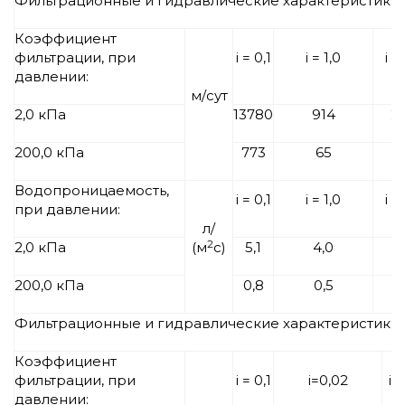
Фильтрационные и гидравлические характеристики 
Коэффициент
фильтрации, при
i = 0,1
i = 1,0
i =
давлении:
м/сут
2,0 кПа
13780
914
2
200,0 кПа
773
65
1
Водопроницаемость,
i = 0,1
i = 1,0
i =
при давлении:
л/
2
2,0 кПа
(м
с)
5,1
4,0
2
200,0 кПа
0,8
0,5
0
Фильтрационные и гидравлические характеристики P
Коэффициент
фильтрации, при
i = 0,1
i=0,02
i=
давлении: