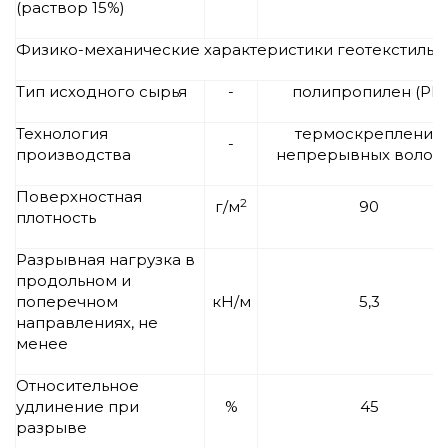
(раствор 15%)
Физико-механические характеристики геотекстильно
Тип исходного сырья
-
полипропилен (РР)
Технология
термоскрепление
-
производства
непрерывных волок
Поверхностная
2
г/м
90
плотность
Разрывная нагрузка в
продольном и
поперечном
кН/м
5,3
направлениях, не
менее
Относительное
удлинение при
%
45
разрыве