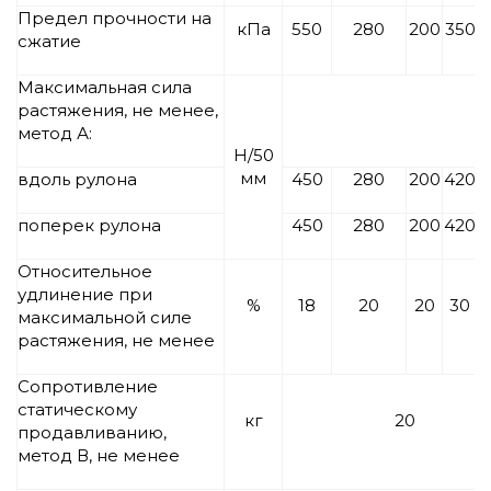
Предел прочности на
кПа
550
280
200
350
сжатие
Максимальная сила
растяжения, не менее,
метод А:
Н/50
мм
вдоль рулона
450
280
200
420
поперек рулона
450
280
200
420
Относительное
удлинение при
%
18
20
20
30
максимальной силе
растяжения, не менее
Сопротивление
статическому
кг
20
продавливанию,
метод В, не менее