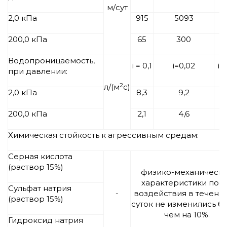
м/сут
2,0 кПа
915
5093
2
200,0 кПа
65
300
2
Водопроницаемость,
i = 0,1
i=0,02
i=
при давлении:
2
л/(м
с)
2,0 кПа
8,3
9,2
200,0 кПа
2,1
4,6
Химическая стойкость к агрессивным средам:
Серная кислота
(раствор 15%)
физико-механическ
характеристики пос
Сульфат натрия
-
воздействия в течени
(раствор 15%)
суток не изменились б
чем на 10%.
Гидроксид натрия