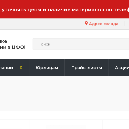
 уточнять цены и наличие материалов по теле
Адрес склада
нке
ии в ЦФО!
пании
Юрлицам
Прайс-листы
Акци