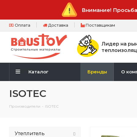
Внимание! Просьба
Оплата
Доставка
Поставщикам
Лидер на ры
теплоизоляц
Каталог
Бренды
О ком
ISOTEC
Производители
-
ISOTEC
Утеплитель