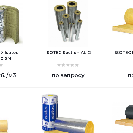
й Isotec
ISOTEC Section AL-2
ISOTEC F
40 SM
уб.
/м3
по запросу
п