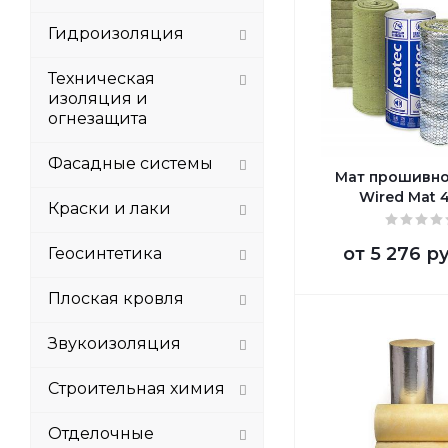
Гидроизоляция
Техническая
изоляция и
огнезащита
Фасадные системы
Мат прошивно
Wired Mat 
Краски и лаки
от
5 276 р
Геосинтетика
Плоская кровля
Звукоизоляция
Строительная химия
Отделочные