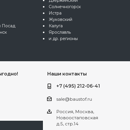
Дзержинский
Солнечногорск
Истра
Жуковский
й Посад
Калуга
нск
Ярославль
и др. регионы
ыгодно!
Наши контакты
+7 (495) 212-06-41
sale@baustof.ru
Россия, Москва,
Новоостаповская
д.5, стр.14