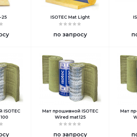
-25
ISOTEC Mat Light
I
осу
по запросу
п
й ISOTEC
Мат прошивной ISOTEC
Мат пр
t100
Wired mat125
W
осу
по запросу
п