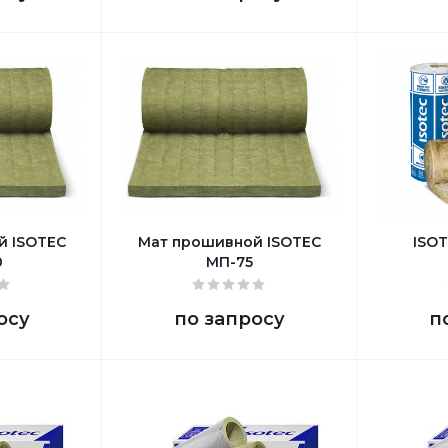
й ISOTEC
Мат прошивной ISOTEC
ISO
0
МП-75
осу
по запросу
п