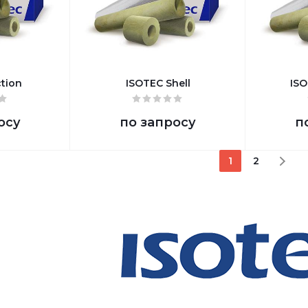
tion
ISOTEC Shell
ISO
осу
по запросу
п
1
2