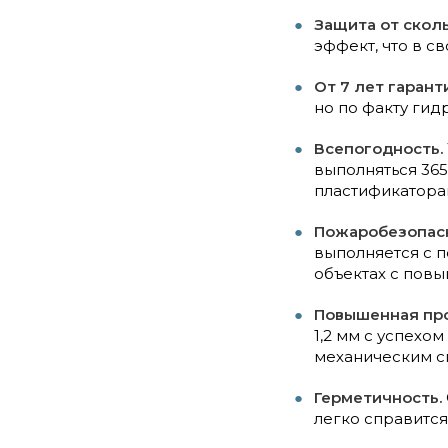
Защита от скол
эффект, что в с
От 7 лет гарант
но по факту гид
Всепогодность.
выполняться 365
пластификаторам
Пожаробезопасн
выполняется с 
объектах с пов
Повышенная про
1,2 мм с успехо
механическим с
Герметичность.
легко справится