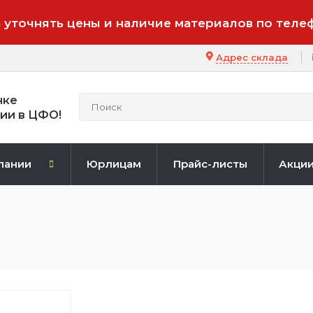
 уточнять цены и наличие материалов по теле
Адрес склада
нке
ии в ЦФО!
пании
Юрлицам
Прайс-листы
Акци