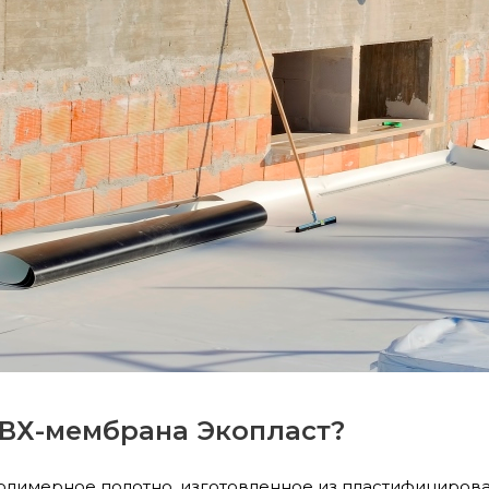
ПВХ-мембрана Экопласт?
полимерное полотно, изготовленное из пластифициров