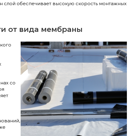
дин слой обеспечивает высокую скорость монтажных
ти от вида мембраны
ского
х
нах со
ря
яет
нований,
кже