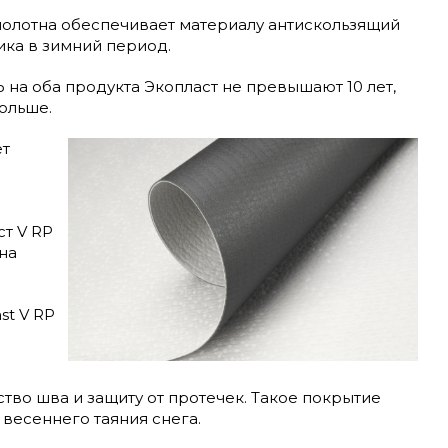
олотна обеспечивает материалу антискользящий
ика в зимний период.
на оба продукта Экопласт не превышают 10 лет,
ольше.
ет
т V RP
на
st V RP
во шва и защиту от протечек. Такое покрытие
весеннего таяния снега.