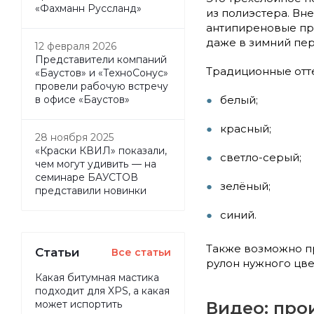
«Фахманн Руссланд»
из полиэстера. Вн
антипиреновые при
даже в зимний пери
12 февраля 2026
Представители компаний
Традиционные отте
«Баустов» и «ТехноСонус»
провели рабочую встречу
белый;
в офисе «Баустов»
красный;
28 ноября 2025
«Краски КВИЛ» показали,
светло-серый;
чем могут удивить — на
семинаре БАУСТОВ
зелёный;
представили новинки
синий.
Также возможно п
Статьи
Все статьи
рулон нужного цвет
Какая битумная мастика
подходит для XPS, а какая
Видео: про
может испортить