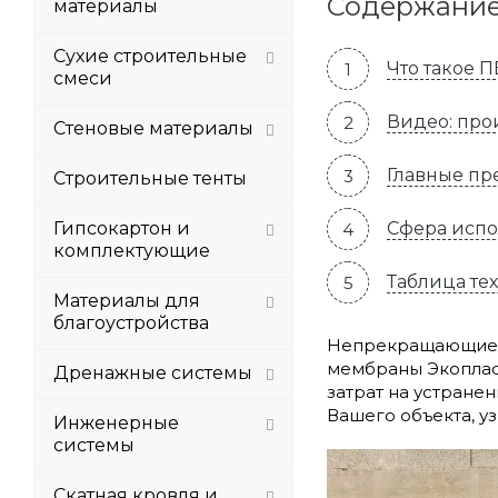
Содержани
материалы
Сухие строительные
Что такое 
смеси
Видео: про
Стеновые материалы
Главные пр
Строительные тенты
Гипсокартон и
Сфера испо
комплектующие
Таблица те
Материалы для
благоустройства
Непрекращающиеся
мембраны Экоплас
Дренажные системы
затрат на устране
Вашего объекта, уз
Инженерные
системы
Скатная кровля и