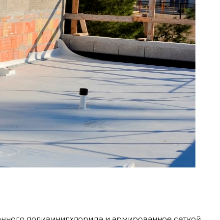
анного поливинилхлорида и армированное сеткой