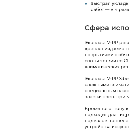
Быстрая укладк
работ — в 4 раз
Сфера испо
Экопласт V-RP ре
крепления, ремон
покрытиями с обя
соответствии со СП
климатических рег
Экопласт V-RP Sib
сложными климати
специальным плас
эластичность при 
Кроме того, попул
подходит для гидр
подвалов, тоннеле
устройства искусс