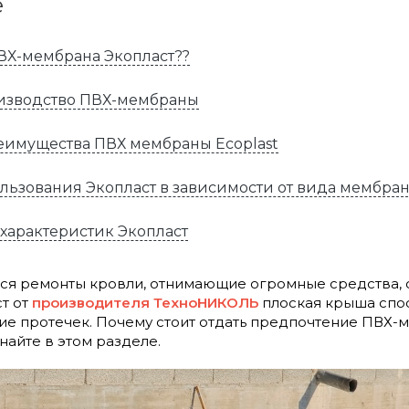
е
ПВХ-мембрана Экопласт??
изводство ПВХ-мембраны
еимущества ПВХ мембраны Ecoplast
льзования Экопласт в зависимости от вида мембра
ххарактеристик Экопласт
 ремонты кровли, отнимающие огромные средства, о
т от
производителя ТехноНИКОЛЬ
плоская крыша спос
ние протечек. Почему стоит отдать предпочтение ПВХ-
найте в этом разделе.