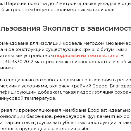
а.
Широкие полотна до 2 метров, а также укладка в о
а быстрее, чем битумно-полимерных материалов.
льзования Экопласт в зависимос
комендована для изоляции кровель методом механиче
та и реконструкции существующих крыш с битумными
зательным устройством
подложки из геотекстиля
. В
 131.13330.2012 материал может использоваться в любы
ионах.
eria специально разработана для использования в регио
ческими условиями, включая Крайний Север. Благода
тифицирующим добавкам, такая гидроизоляция сохран
минусовой температуре.
ярная гидроизоляционная мембрана Ecoplast идеально
оизоляции бассейнов, резервуаров, фундаментных ос
й, паркингов и других заглубленных конструкций, а та
твенных прудов для разведения рыбы.