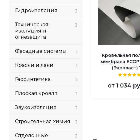
Гидроизоляция
Техническая
изоляция и
огнезащита
Фасадные системы
Кровельная по
мембрана ECOP
Краски и лаки
(Экопласт) 
Геосинтетика
от
1 034 р
Плоская кровля
Звукоизоляция
Строительная химия
Отделочные