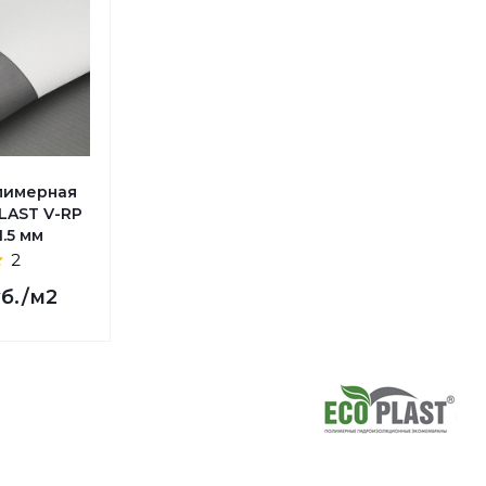
лимерная
LAST V-RP
1.5 мм
2
уб.
/м2