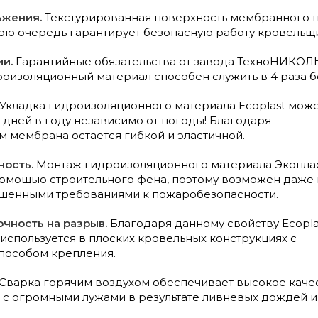
ьжения.
Текстурированная поверхность мембранного п
вою очередь гарантирует безопасную работу кровельщ
ии.
Гарантийные обязательства от завода ТехноНИКОЛЬ 
роизоляционный материал способен служить в 4 раза б
Укладка гидроизоляционного материала Ecoplast мож
 дней в году независимо от погоды! Благодаря
 мембрана остается гибкой и эластичной.
ость.
Монтаж гидроизоляционного материала Экоплас
помощью строительного фена, поэтому возможен даже 
ышенными требованиями к пожаробезопасности.
чность на разрыв.
Благодаря данному свойству Ecopla
м используется в плоских кровельных конструкциях с
пособом крепления.
Сварка горячим воздухом обеспечивает высокое качест
 с огромными лужами в результате ливневых дождей и 