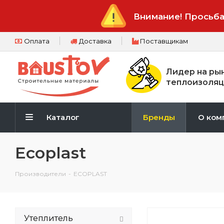
Внимание! Просьба
Оплата
Доставка
Поставщикам
Лидер на ры
теплоизоляц
Каталог
Бренды
О ком
Ecoplast
Производители
-
ECOPLAST
Утеплитель