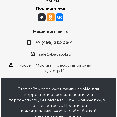
Прайсы
Подпишитесь
Наши контакты
+7 (495) 212-06-41
sale@baustof.ru
Россия, Москва, Новоостаповская
д.5, стр.14
Этот сайт использует файлы cookie для
корректной работы, аналитики и
2026 © ООО Баустов. Собственное
персонализации контента. Нажимая кнопку, вы
производство лакокрасочной продукции,
соглашаетесь с
Политикой
оптовая и розничная продажа строительных
конфиденциальности и обработкой
материалов, комплектация объектов под ключ.
персональных данных
.