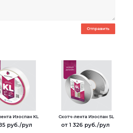
лента Изоспан KL
Скотч-лента Изоспан SL
85 руб.
/рул
от
1 326 руб.
/рул