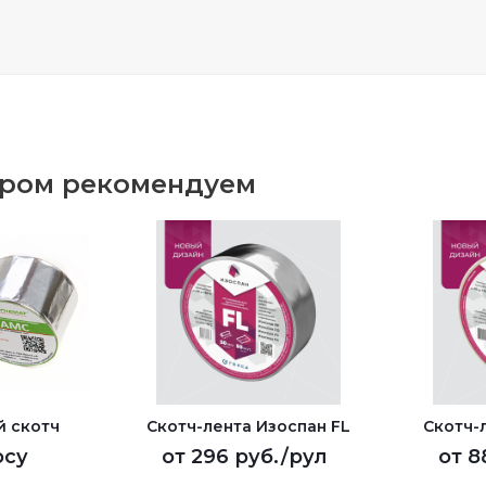
аром рекомендуем
̆ скотч
Скотч-лента Изоспан FL
Скотч-
осу
от
296 руб.
/рул
от
8