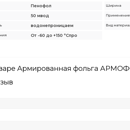
Пенофол
Ширина
50 мвод
Применение
ь
водонепроницаем
Вид материа
ения
От -60 до +150 °Cпро
оваре Армированная фольга АРМОФ
тзыв