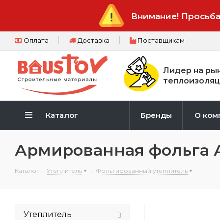
Внимание! Просьба
Оплата
Доставка
Поставщикам
Лидер на ры
теплоизоляц
Каталог
Бренды
О ком
Армированная фольга
Каталог
-
Утеплитель
-
Фольгированный утеплитель
Утеплитель