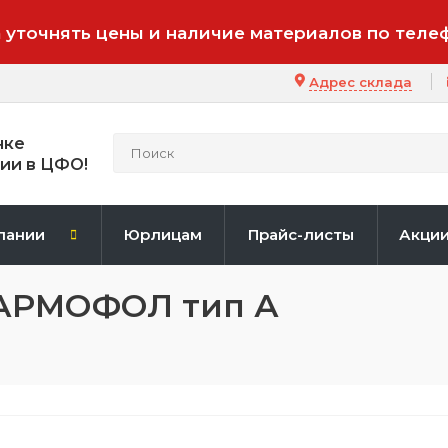
 уточнять цены и наличие материалов по теле
Адрес склада
нке
ии в ЦФО!
пании
Юрлицам
Прайс-листы
Акци
 АРМОФОЛ тип А