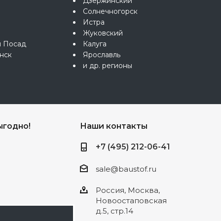
Дзержинский
Солнечногорск
Истра
Жуковский
й Посад
Калуга
нск
Ярославль
и др. регионы
ыгодно!
Наши контакты
+7 (495) 212-06-41
sale@baustof.ru
Россия, Москва,
Новоостаповская
д.5, стр.14