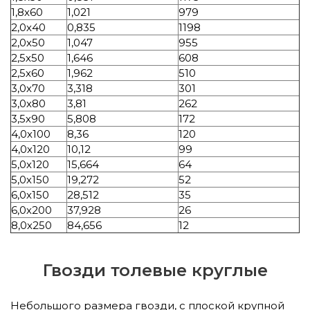
1,8х60
1,021
979
2,0х40
0,835
1198
2,0х50
1,047
955
2,5х50
1,646
608
2,5х60
1,962
510
3,0х70
3,318
301
3,0х80
3,81
262
3,5х90
5,808
172
4,0х100
8,36
120
4,0х120
10,12
99
5,0х120
15,664
64
5,0х150
19,272
52
6,0х150
28,512
35
6,0х200
37,928
26
8,0х250
84,656
12
Гвозди толевые круглые
Небольшого размера гвозди, с плоской крупной