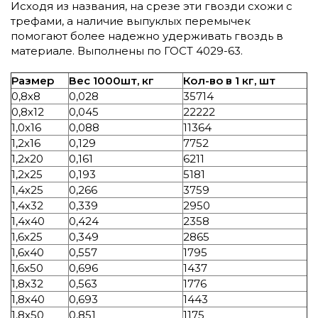
Исходя из названия, на срезе эти гвозди схожи с
трефами, а наличие выпуклых перемычек
помогают более надежно удерживать гвоздь в
материале. Выполнены по ГОСТ 4029-63.
Размер
Вес 1000шт, кг
Кол-во в 1 кг, шт
0,8х8
0,028
35714
0,8х12
0,045
22222
1,0х16
0,088
11364
1,2х16
0,129
7752
1,2х20
0,161
6211
1,2х25
0,193
5181
1,4х25
0,266
3759
1,4х32
0,339
2950
1,4х40
0,424
2358
1,6х25
0,349
2865
1,6х40
0,557
1795
1,6х50
0,696
1437
1,8х32
0,563
1776
1,8х40
0,693
1443
1,8х50
0,851
1175