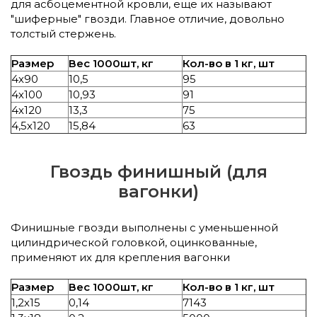
для асбоцементной кровли, еще их называют
"шиферные" гвозди. Главное отличие, довольно
толстый стержень.
Размер
Вес 1000шт, кг
Кол-во в 1 кг, шт
4х90
10,5
95
4х100
10,93
91
4х120
13,3
75
4,5х120
15,84
63
Гвоздь финишный (для
вагонки)
Финишные гвозди выполнены с уменьшенной
цилиндрической головкой, оцинкованные,
применяют их для крепления вагонки
Размер
Вес 1000шт, кг
Кол-во в 1 кг, шт
1,2х15
0,14
7143