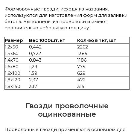
Формовочные гвозди, исходя из названия,
используются для изготовления форм для заливки
бетона. Выполнены из проволоки и имеют
сравнительно небольшую толщину.
Размер
Вес 1000шт, кг
Кол-во в 1 кг, шт
1,2х50
0,442
2262
1,4х60
0,722
1385
1,4х70
0,843
1186
1,6х80
1,29
775
1,6х100
1,59
629
1,8х120
2,37
422
1,8х150
3,17
315
Гвозди проволочные
оцинкованные
Проволочные гвозди применяют в основном для