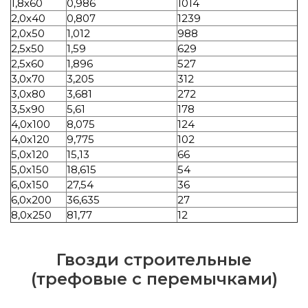
1,8х60
0,986
1014
2,0х40
0,807
1239
2,0х50
1,012
988
2,5х50
1,59
629
2,5х60
1,896
527
3,0х70
3,205
312
3,0х80
3,681
272
3,5х90
5,61
178
4,0х100
8,075
124
4,0х120
9,775
102
5,0х120
15,13
66
5,0х150
18,615
54
6,0х150
27,54
36
6,0х200
36,635
27
8,0х250
81,77
12
Гвозди строительные
(трефовые с перемычками)