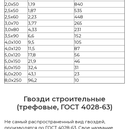
2,0х50
1,19
840
2,5х50
1,87
535
2,5х60
2,23
448
3,0х70
3,77
265
3,0х80
4,33
231
3,5х90
6,6
152
4,0х100
9,5
105
4,0х120
11,5
87
5,0х120
17,8
56
5,0х150
21,9
46
6,0х150
32,4
31
6,0х200
43,1
23
8,0х250
96,2
10
Гвозди строительные
(трефовые, ГОСТ 4028-63)
Не самый распространенный вид гвоздей,
производятся по ГОСТ 4028-63. Свое название