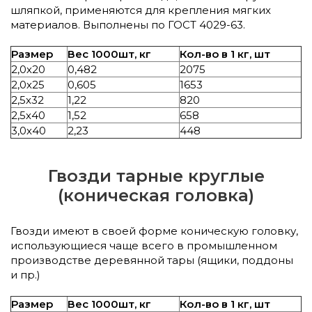
шляпкой, применяются для крепления мягких
материалов. Выполнены по ГОСТ 4029-63.
Размер
Вес 1000шт, кг
Кол-во в 1 кг, шт
2,0х20
0,482
2075
2,0х25
0,605
1653
2,5х32
1,22
820
2,5х40
1,52
658
3,0х40
2,23
448
Гвозди тарные круглые
(коническая головка)
Гвозди имеют в своей форме коническую головку,
использующиеся чаще всего в промышленном
производстве деревянной тары (ящики, поддоны
и пр.)
Размер
Вес 1000шт, кг
Кол-во в 1 кг, шт