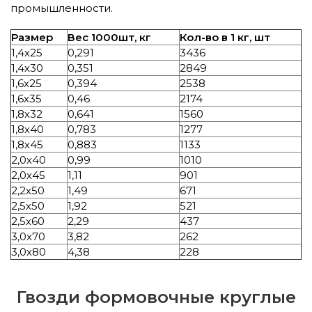
промышленности.
Размер
Вес 1000шт, кг
Кол-во в 1 кг, шт
1,4х25
0,291
3436
1,4х30
0,351
2849
1,6х25
0,394
2538
1,6х35
0,46
2174
1,8х32
0,641
1560
1,8х40
0,783
1277
1,8х45
0,883
1133
2,0х40
0,99
1010
2,0х45
1,11
901
2,2х50
1,49
671
2,5х50
1,92
521
2,5х60
2,29
437
3,0х70
3,82
262
3,0х80
4,38
228
Гвозди формовочные круглые