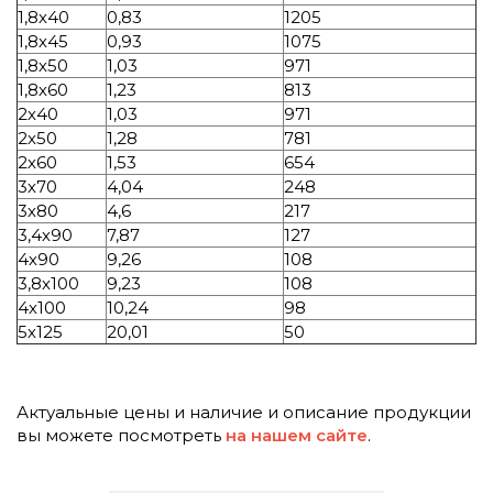
1,8х40
0,83
1205
1,8х45
0,93
1075
1,8х50
1,03
971
1,8х60
1,23
813
2х40
1,03
971
2х50
1,28
781
2х60
1,53
654
3х70
4,04
248
3х80
4,6
217
3,4х90
7,87
127
4х90
9,26
108
3,8х100
9,23
108
4х100
10,24
98
5х125
20,01
50
Актуальные цены и наличие и описание продукции
вы можете посмотреть
на нашем сайте
.