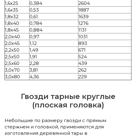
1,6х25
0,384
2604
1,6х35
0,53
1887
1,8х32
0,61
1639
1,8х40
0,784
1276
1,8х45
0,884
1131
2,0х40
0,97
1031
2,0х45
1,12
893
2,2х50
1,49
671
2,5х50
1,91
524
2,5х60
2,28
439
3,0х70
3,81
262
3,0х80
4,36
229
Гвозди тарные круглые
(плоская головка)
Небольшие по размеру гвозди с прямым
стержнем и головкой, применяются для
изготовления деревянной тары в