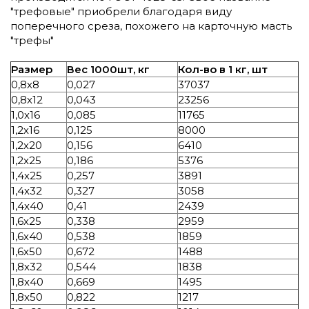
"трефовые" приобрели благодаря виду
поперечного среза, похожего на карточную масть
"трефы"
Размер
Вес 1000шт, кг
Кол-во в 1 кг, шт
0,8х8
0,027
37037
0,8х12
0,043
23256
1,0х16
0,085
11765
1,2х16
0,125
8000
1,2х20
0,156
6410
1,2х25
0,186
5376
1,4х25
0,257
3891
1,4х32
0,327
3058
1,4х40
0,41
2439
1,6х25
0,338
2959
1,6х40
0,538
1859
1,6х50
0,672
1488
1,8х32
0,544
1838
1,8х40
0,669
1495
1,8х50
0,822
1217