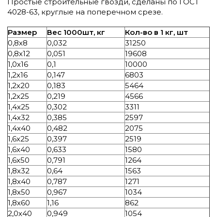
Простые строительные гвозди, сделаны по ГОСТ
4028-63, круглые на поперечном срезе.
Размер
Вес 1000шт, кг
Кол-во в 1 кг, шт
0,8х8
0,032
31250
0,8х12
0,051
19608
1,0х16
0,1
10000
1,2х16
0,147
6803
1,2х20
0,183
5464
1,2х25
0,219
4566
1,4х25
0,302
3311
1,4х32
0,385
2597
1,4х40
0,482
2075
1,6х25
0,397
2519
1,6х40
0,633
1580
1,6х50
0,791
1264
1,8х32
0,64
1563
1,8х40
0,787
1271
1,8х50
0,967
1034
1,8х60
1,16
862
2,0х40
0,949
1054