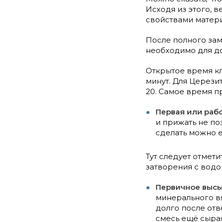
Исходя из этого, 
свойствами матери
После полного зам
необходимо для д
Открытое время кл
минут. Для Церезит
20. Самое время пр
Первая или рабо
и прижать не по
сделать можно е
Тут следует отмет
затворения с вод
Первичное высы
минерального в
долго после отве
смесь ещё сыра