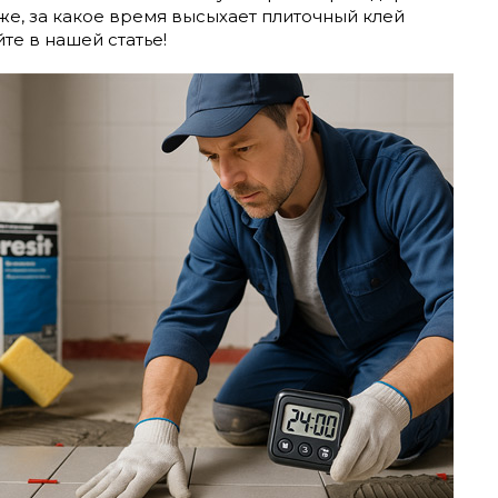
кже, за какое время высыхает плиточный клей
те в нашей статье!