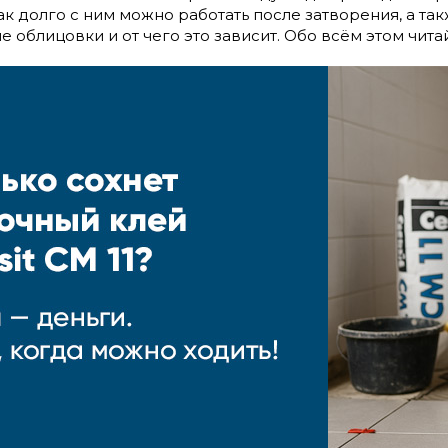
ак долго с ним можно работать после затворения, а та
е облицовки и от чего это зависит. Обо всём этом читай