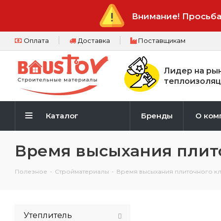
Внимание! Просьба
Оплата
Доставка
Поставщикам
Лидер на ры
теплоизоляц
Каталог
Бренды
О ком
Время высыхания плито
Полезное
-
Стройматериалы
-
Время высыхания плиточного кл
Утеплитель