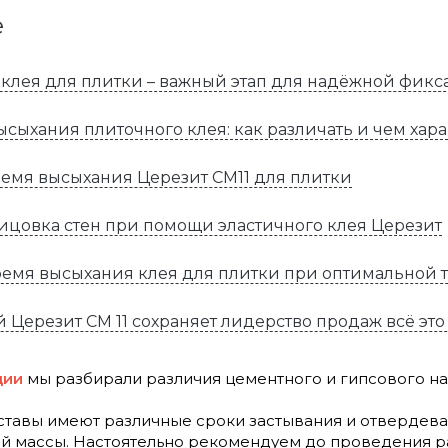
е
клея для плитки – важный этап для надёжной фикс
ысыхания плиточного клея: как различать и чем хар
ремя высыхания Церезит CM11 для плитки
ицовка стен при помощи эластичного клея Церезит
время высыхания клея для плитки при оптимальной 
 Церезит СМ 11 сохраняет лидерство продаж всё это
ции
мы разбирали различия цементного и гипсового на
тавы имеют различные сроки застывания и отвердеван
й массы. Настоятельно рекомендуем до проведения ра