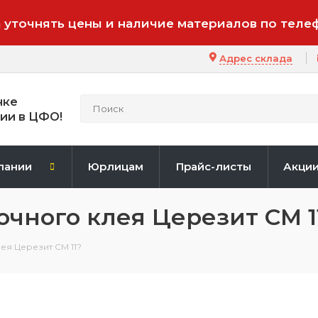
 уточнять цены и наличие материалов по теле
Адрес склада
нке
ии в ЦФО!
пании
Юрлицам
Прайс-листы
Акци
чного клея Церезит CM 1
ея Церезит CM 11?