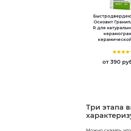
Быстродвердею
Основит Гранипл
R для натуральн
керамогран
керамической
от
390 ру
Три этапа 
характериз
Можно сказать, чт