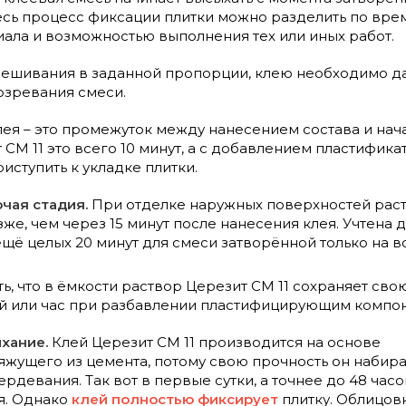
весь процесс фиксации плитки можно разделить по врем
ала и возможностью выполнения тех или иных работ.
ешивания в заданной пропорции, клею необходимо дать
озревания смеси.
ея – это промежуток между нанесением состава и нача
 СМ 11 это всего 10 минут, а с добавлением пластифика
иступить к укладке плитки.
чая стадия.
При отделке наружных поверхностей раств
зже, чем через 15 минут после нанесения клея. Учтена
щё целых 20 минут для смеси затворённой только на в
ить, что в ёмкости раствор Церезит СМ 11 сохраняет св
ой или час при разбавлении пластифицирующим компо
хание.
Клей Церезит СМ 11 производится на основе
яжущего из цемента, потому свою прочность он набир
рдевания. Так вот в первые сутки, а точнее до 48 часо
я. Однако
клей полностью фиксирует
плитку. Облицов