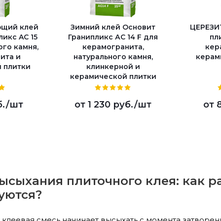
щий клей
Зимний клей Основит
ЦЕРЕЗИТ
икс AC 15
Гранипликс АС 14 F для
пл
ого камня,
керамогранита,
кер
ита и
натурального камня,
керам
 плитки
клинкерной и
керамической плитки
б.
/шт
от
1 230 руб.
/шт
от
высыхания плиточного клея: как р
уются?
о клеевая смесь начинает высыхать с момента затворен