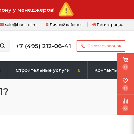
фону у менеджеров!
sale@baustof.ru
Личный кабинет
Регистрация
+7 (495) 212-06-41
Заказать звонок
0
и
Строительные услуги
Контакты
1?
0
0