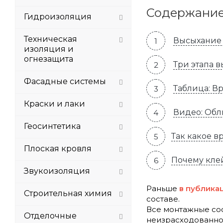
Содержани
Гидроизоляция
Техническая
Высыхание 
изоляция и
огнезащита
Три этапа в
Фасадные системы
Таблица: В
Краски и лаки
Видео: Обл
Геосинтетика
Так какое 
Плоская кровля
Почему клей
Звукоизоляция
Раньше
в публика
Строительная химия
составе.
Все монтажные сос
Отделочные
неизрасходованно