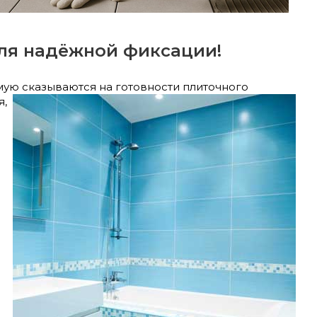
для надёжной фиксации!
ую сказываются на готовности плито
чного
я,