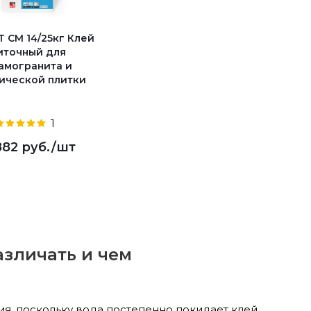
 CM 14/25кг Клей
иточный для
амогранита и
ической плитки
1
882 руб.
/шт
азличать и чем
ия, поскольку вода постепенно покидает клей.