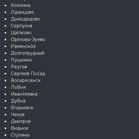
Коломна
Одинцово
Домодедово
Серпухов
Щёлково
Орехово-Зуево
Раменское
Долгопрудный
Пушкино
Реутов
Сергиев Посад
Воскресенск
Лобня
Ивантеевка
Дубна
Егорьевск
Чехов
Дмитров
Видное
Ступино