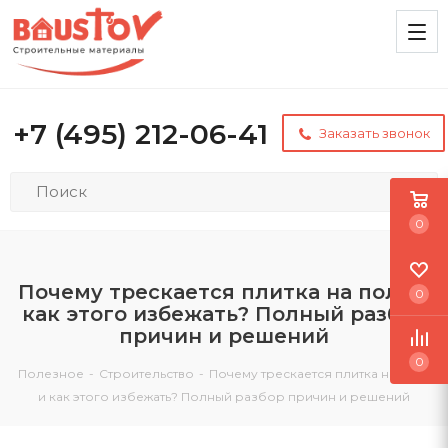
+7 (495) 212-06-41
Заказать звонок
0
Почему трескается плитка на полу и
0
как этого избежать? Полный разбор
причин и решений
0
Полезное
-
Строительство
-
Почему трескается плитка на полу
и как этого избежать? Полный разбор причин и решений