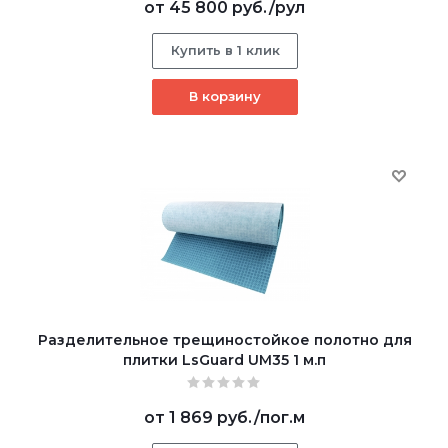
от
45 800 руб.
/рул
Купить в 1 клик
В корзину
Разделительное трещиностойкое полотно для
плитки LsGuard UM35 1 м.п
от
1 869 руб.
/пог.м