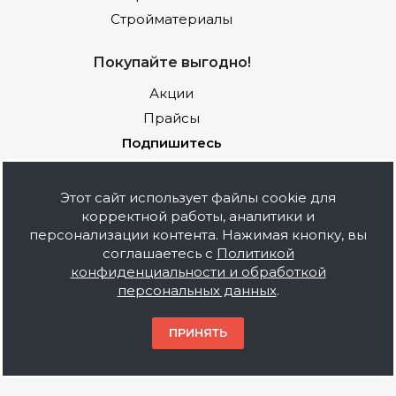
Стройматериалы
Покупайте выгодно!
Акции
Прайсы
Подпишитесь
Этот сайт использует файлы cookie для
корректной работы, аналитики и
Наши контакты
персонализации контента. Нажимая кнопку, вы
соглашаетесь с
Политикой
+7 (495) 212-06-41
конфиденциальности и обработкой
персональных данных
.
sale@baustof.ru
ПРИНЯТЬ
Россия, Москва, Новоостаповская
д.5, стр.14