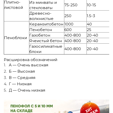
Плитно-
Из минваты и
75-250
10-15
листовой
стекловаты
Древесно-
250
1.5-3
волкнистые
Керамзитобетон
1000
40
Пенобетон
600
25
Газобетон
400-800
20-40
Пеноблоки
Ячеистый бетон
400-800
20-40
Газосиликатные
400-800
20-40
блоки
Расшировка обозначений
А — Очень высокая
Б — Высокая
В — Средняя
Г — Низкая
Д — Очень низкая