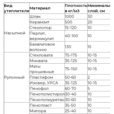
Вид
Плотность
Минимальн
Материал
утеплителя
в кг/м3
слой, см
Шлак
1000
30
Керамзит
500
20
Стеклопор
15-120
10
Насыпной
Перлит,
40-100
10
вермикулит
Базальтовое
130
15
волокно
Стекловата
75-175
10-15
Минвата
35-125
10-15
Маты
75-150
10-15
прошивные
Рулонный
Пластифом
50-60
2
Изовер, УРСА
35-125
10-15
Пенофол
60-70
5
Пенополистирол
30-40
10
Пенополиуретан
30-60
10
Пенопласт
35-50
10
Мипора
25-40
10