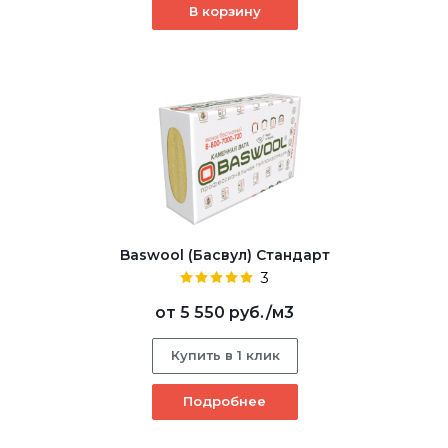
В корзину
Baswool (Басвул) Стандарт
3
от
5 550 руб.
/м3
Купить в 1 клик
Подробнее