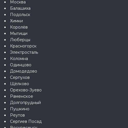
Москва
Балашиха
Подольск
Химки
Королёв
Мытищи
Люберцы
Красногорск
Электросталь
Коломна
Одинцово
Домодедово
Серпухов
Щёлково
Орехово-Зуево
Раменское
Долгопрудный
Пушкино
Реутов
Сергиев Посад
Воскресенск