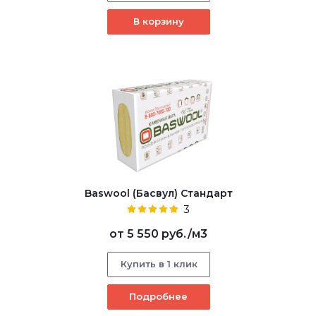
В корзину
Baswool (Басвул) Стандарт
3
от
5 550 руб.
/м3
Купить в 1 клик
Подробнее