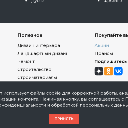
Дубна
Фрязино
Полезное
Покупайте в
Дизайн интерьера
Акции
Ландшафтный дизайн
Прайсы
Ремонт
Подпишитесь
Строительство
Стройматериалы
йт использует файлы cookie для корректной работы, ана
изации контента. Нажимая кнопку, вы соглашаетесь с
П
онфиденциальности и обработкой персональных данн
акокрасочной продукции, оптовая и розничная продаж
ПРИНЯТЬ
накомительный характер и не является публичной офер