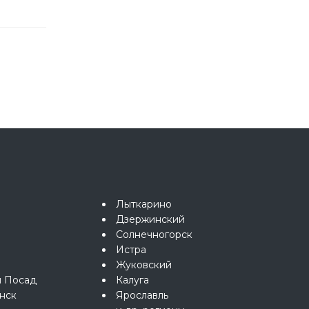
Лыткарино
Дзержинский
Солнечногорск
Истра
Жуковский
й Посад
Калуга
нск
Ярославль