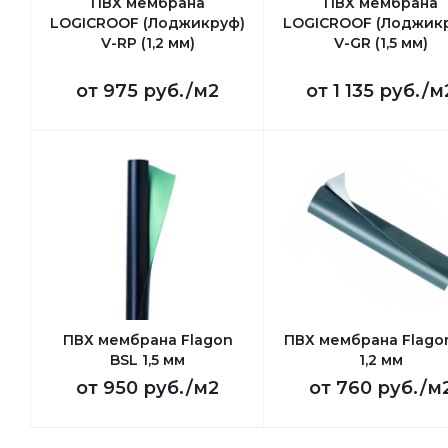
ПВХ мембрана
ПВХ мембрана
LOGICROOF (Лоджикруф)
LOGICROOF (Лоджик
V-RP (1,2 мм)
V-GR (1,5 мм)
от
975 руб.
/м2
от
1 135 руб.
/м
ПВХ мембрана Flagon
ПВХ мембрана Flago
BSL 1,5 мм
1,2 мм
от
950 руб.
/м2
от
760 руб.
/м