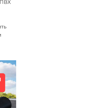
 ПВХ
ить
м