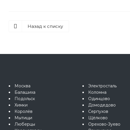
Назад к списку
Москва
Электросталь
Балашиха
Коломна
Подольск
Одинцово
Химки
Домодедово
Королёв
Серпухов
Мытищи
Щёлково
Люберцы
Орехово-Зуево