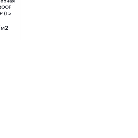
мерная
ROOF
 (1,5
/м2