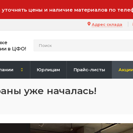
 уточнять цены и наличие материалов по теле
Адрес склада
нке
ии в ЦФО!
пании
Юрлицам
Прайс-листы
Акци
аны уже началась!