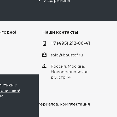
и др. регионы
ыгодно!
Наши контакты
+7 (495) 212-06-41
sale@baustof.ru
Россия, Москва,
Новоостаповская
д.5, стр.14
литики и
олитикой
ых
.
а строительных материалов, комплектация
той.