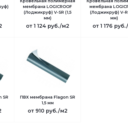
Кровельная полимерная
Кровельная поли
руф)
мембрана LOGICROOF
мембрана LOGIC
(Лоджикруф) V-SR (1,5
(Лоджикруф) V-RP
мм)
мм)
2
от
1 124 руб.
/м2
от
1 176 руб.
n SR
ПВХ мембрана Flagon SR
1,5 мм
2
от
910 руб.
/м2