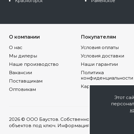
Красногорск
Раменское
О компании
Покупателям
О нас
Условия оплаты
Мы дилеры
Условия доставки
Наше производство
Наши гарантии
Вакансии
Политика
конфиденциальности
Поставщикам
Карта сайта
Оптовикам
Этот са
персонал
к
2026 © ООО Баустов. Собственное производство л
объектов под ключ. Информация на сайте носит оз