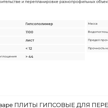
оительстве и перепланировке разнопрофильных объек
Гипсополимер
Масса
1100
Водопогло
лист
Предел проч
< 12
Прочность н
оглощения
> 44
товаре ПЛИТЫ ГИПСОВЫЕ ДЛЯ ПЕ