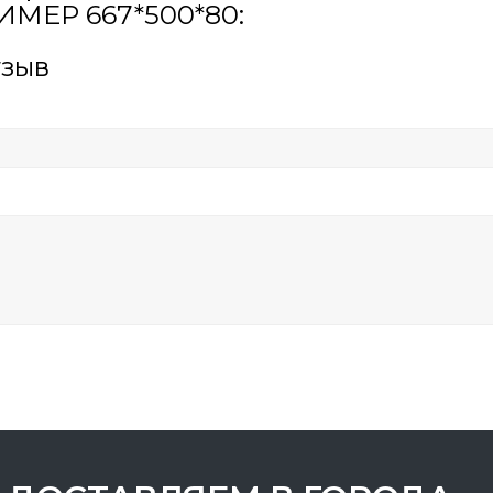
МЕР 667*500*80:
тзыв