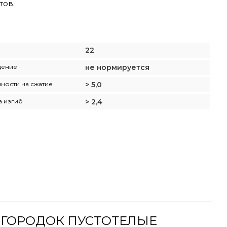
тов.
22
щение
не нормируется
ности на сжатие
> 5,0
а изгиб
> 2,4
РЕГОРОДОК ПУСТОТЕЛЫЕ