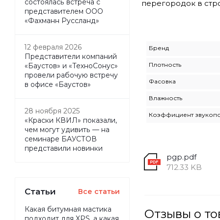
состоялась встреча с
перегородок в стр
представителем ООО
«Фахманн Руссланд»
12 февраля 2026
Бренд
Представители компаний
Плотность
«Баустов» и «ТехноСонус»
провели рабочую встречу
Фасовка
в офисе «Баустов»
Влажность
28 ноября 2025
Коэффициент звукоп
«Краски КВИЛ» показали,
чем могут удивить — на
семинаре БАУСТОВ
представили новинки
pgp.pdf
712.33 KB
Статьи
Все статьи
Какая битумная мастика
Отзывы о 
подходит для XPS, а какая