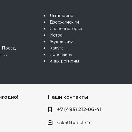
Лыткарино
Дзержинский
Солнечногорск
Истра
Жуковский
й Посад
Калуга
нск
Ярославль
и др. регионы
ыгодно!
Наши контакты
+7 (495) 212-06-41
sale@baustof.ru