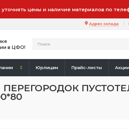
 уточнять цены и наличие материалов по теле
Адрес склада
нке
ии в ЦФО!
пании
Юрлицам
Прайс-листы
Акци
 ПЕРЕГОРОДОК ПУСТОТ
0*80