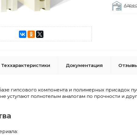
Адрес
Теххарактеристики
Документация
Отзывы
базе гипсового компонента и полимерных присадок п
не уступают полнотелым аналогам по прочности и дру
тва
ериала: