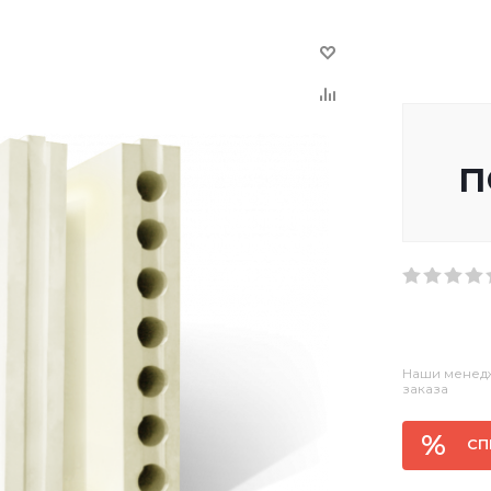
п
Наши менедж
заказа
СП