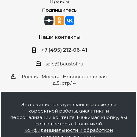
Прайсы
Подпишитесь
Наши контакты
+7 (495) 212-06-41
sale@baustof.ru
Россия, Москва, Новоостаповская
д.5, стр.14
Этот сайт использует файлы cookie для
корректной работы, аналитики и
2026 © ООО Баустов. Собственное
персонализации контента. Нажимая кнопку, вы
производство лакокрасочной продукции,
соглашаетесь с
Политикой
оптовая и розничная продажа строительных
конфиденциальности и обработкой
материалов, комплектация объектов под ключ.
персональных данных
.