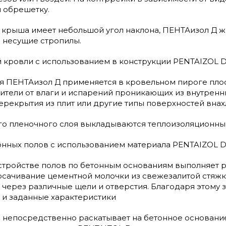
и обрешетку.
да крыша имеет небольшой угол наклона, ПЕНТАизол Д ж
 несущие стропилы.
й кровли с использованием в конструкции PENTAIZOL 
 ПЕНТАизол Д применяется в кровельном пироге плос
тели от влаги и испарений проникающих из внутренн
ерекрытия из плит или другие типы поверхностей внахл
го пленочного слоя выкладываются теплоизоляционны
нных полов с использованием материала PENTAIZOL 
стройстве полов по бетонным основаниям выполняет р
сачивание цементной молочки из свежезалитой стяжки
е через различные щели и отверстия. Благодаря этому
 и заданные характеристики
непосредственно раскатывает на бетонное основание в