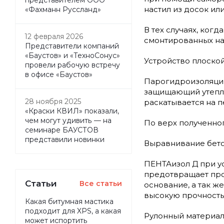
настил из досок ил
«Фахманн Руссланд»
В тех случаях, ког
12 февраля 2026
смонтированных на
Представители компаний
«Баустов» и «ТехноСонус»
Устройство плоско
провели рабочую встречу
в офисе «Баустов»
Парогидроизоляция
защищающий утепли
28 ноября 2025
раскатывается на п
«Краски КВИЛ» показали,
чем могут удивить — на
По верх полученно
семинаре БАУСТОВ
представили новинки
Выравнивание бето
ПЕНТАизол Д при у
предотвращает про
Статьи
Все статьи
основание, а так ж
высокую прочность
Какая битумная мастика
подходит для XPS, а какая
Рулонный материал 
может испортить