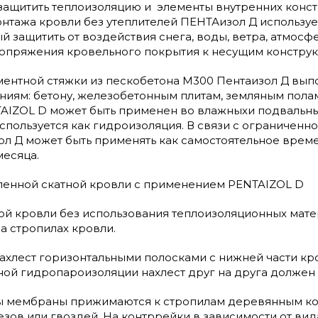
защитить теплоизоляцию и элементы внутренних конст
нтажа кровли без утеплителей ПЕНТАизол Д использу
й защитить от воздействия снега, воды, ветра, атмос
сопряжения кровельного покрытия к несущим конструк
ментной стяжки из пескобетона М300 Пентаизол Д вып
иям: бетону, железобетонным плитам, земляным пол
AIZOL D может быть применен во влажныхи подвальн
спользуется как гидроизоляция. В связи с ограничен
ол Д может быть применять как самостоятельное врем
месяца.
пленной скатной кровли с применением PENTAIZOL D
ой кровли без использования теплоизоляционных мате
а стропилах кровли.
ахлест горизонтальными полосками с нижней части кро
ой гидропароизоляции нахлест друг на друга должен с
ы мембраны прижимаются к стропилам деревянным ко
зов или гвоздей. На контррейки в зависимости от ви