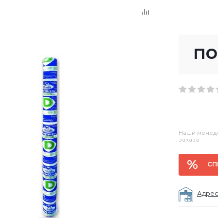
по
Наши менедж
заказа
СП
Адрес