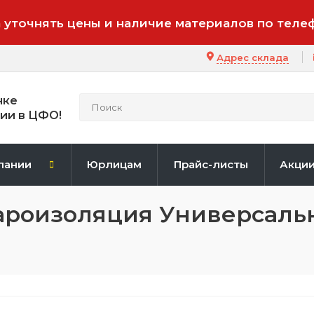
 уточнять цены и наличие материалов по теле
Адрес склада
нке
ии в ЦФО!
пании
Юрлицам
Прайс-листы
Акци
ароизоляция Универсальн