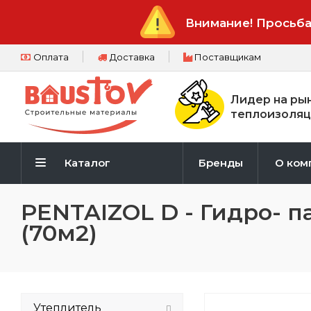
Внимание! Просьба
Оплата
Доставка
Поставщикам
Лидер на ры
теплоизоляц
Каталог
Бренды
О ком
PENTAIZOL D - Гидро- п
(70м2)
Утеплитель