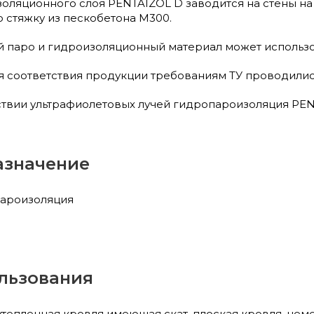
оляционного слоя PENTAIZOL D заводится на стены на 
 стяжку из пескобетона М300.
 паро и гидроизоляционный материал может использов
 соответствия продукции требованиям ТУ проводилис
вии ультрафиолетовых лучей гидропароизоляция PENTA
азначение
пароизоляция
льзования
утепленная кровля имеющая скат, плоская кровля, цем