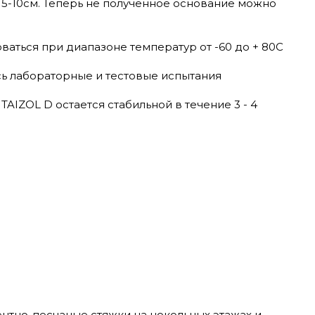
5-10см. Теперь не полученное основание можно
аться при диапазоне температур от -60 до + 80С
ь лабораторные и тестовые испытания
IZOL D остается стабильной в течение 3 - 4
ентно-песчаные стяжки на цокольных этажах и