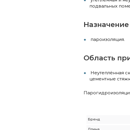
подвальных поме
Назначение
пароизоляция.
Область пр
Неутеплённая ск
цементные стяжк
Парогидроизоляция 
Бренд
Длина