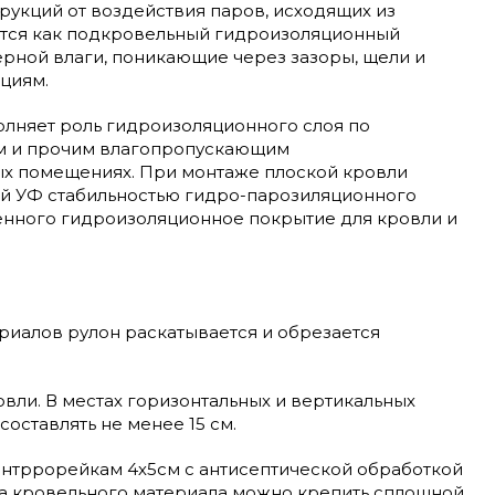
рукций от воздействия паров, исходящих из
ется как подкровельный гидроизоляционный
ферной влаги, поникающие через зазоры, щели и
циям.
олняет роль гидроизоляционного слоя по
ам и прочим влагопропускающим
ых помещениях. При монтаже плоской кровли
ной УФ стабильностью гидро-парозиляционного
енного гидроизоляционное покрытие для кровли и
риалов рулон раскатывается и обрезается
вли. В местах горизонтальных и вертикальных
оставлять не менее 15 см.
нтррорейкам 4х5см с антисептической обработкой
да кровельного материала можно крепить сплошной