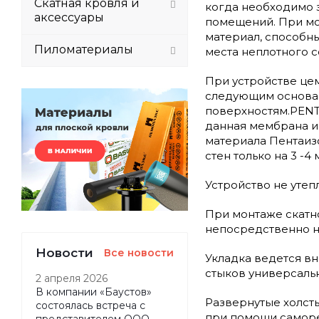
Скатная кровля и
когда необходимо 
аксессуары
помещений. При мо
материал, способны
Пиломатериалы
места неплотного 
При устройстве це
следующим основан
поверхностям.PENT
данная мембрана и
материала Пентаиз
стен только на 3 -4 
Устройство не уте
При монтаже скатн
непосредственно н
Новости
Все новости
Укладка ведется вн
стыков универсальн
2 апреля 2026
В компании «Баустов»
Развернутые холст
состоялась встреча с
при помощи саморе
представителем ООО