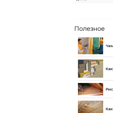
Полезное
Чем
Как
Рис
Как