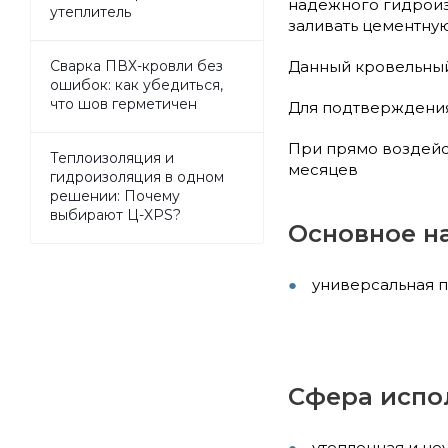
надежного гидроиз
утеплитель
заливать цементную
Данный кровельный
Сварка ПВХ-кровли без
ошибок: как убедиться,
что шов герметичен
Для подтверждения
При прямо воздейст
Теплоизоляция и
месяцев
гидроизоляция в одном
решении: Почему
выбирают Ц-XPS?
Основное н
универсальная 
Сфера испо
утепленная и не