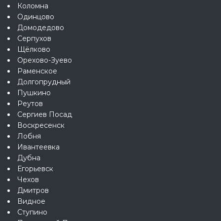
Коломна
Одинцово
Домодедово
Серпухов
Щёлково
Орехово-Зуево
Раменское
Долгопрудный
Пушкино
Реутов
Сергиев Посад
Воскресенск
Лобня
Ивантеевка
Дубна
Егорьевск
Чехов
Дмитров
Видное
Ступино