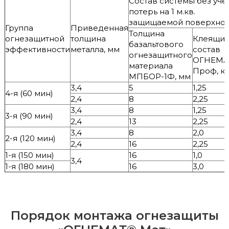
Состав системы без уче
потерь на 1 м.кв.
защищаемой поверхнос
Группа
Приведенная
Толщина
огнезащитной
толщина
Клеящи
базальтового
эффективности
металла, мм
состав
огнезащитного
ОГНЕМА
материала
Проф, кг
МПБОР-1Ф, мм
3,4
5
1,25
4-я (60 мин)
2,4
8
2,25
3,4
8
1,25
3-я (90 мин)
2,4
13
2,25
3,4
8
2,0
2-я (120 мин)
2,4
16
2,25
1-я (150 мин)
16
1,0
3,4
1-я (180 мин)
16
3,0
Порядок монтажа огнезащиты