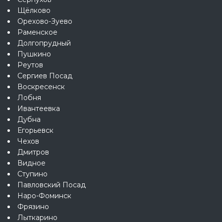
Щёлково
Орехово-Зуево
Раменское
Долгопрудный
Пушкино
Реутов
Сергиев Посад
Воскресенск
Лобня
Ивантеевка
Дубна
Егорьевск
Чехов
Дмитров
Видное
Ступино
Павловский Посад
Наро-Фоминск
Фрязино
Лыткарино