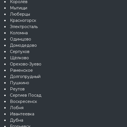
Королёв
Мытищи
Люберцы
Красногорск
Электросталь
Коломна
Одинцово
Домодедово
Серпухов
Щёлково
Орехово-Зуево
Раменское
Долгопрудный
Пушкино
Реутов
Сергиев Посад
Воскресенск
Лобня
Ивантеевка
Дубна
Егорьевск