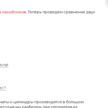
з пеноблоков
. Теперь проведём сравнение двух
ств!
тс?
, маты и цилиндры производятся в большом
егодня мы разберём два утеплителя из