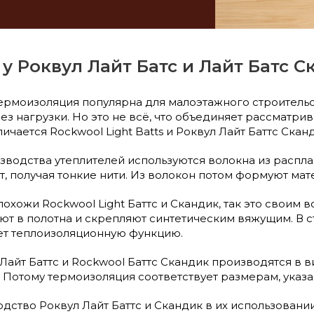
у Роквул Лайт Батс и Лайт Батс С
рмоизоляция популярна для малоэтажного строительст
ез нагрузки. Но это не всё, что объединяет рассматр
личается Rockwool Light Batts и Роквул Лайт Баттс Ск
зводства утеплителей используются волокна из распла
, получая тонкие нити. Из волокон потом формуют мате
охожи Rockwool Light Баттс и Скандик, так это своим
т в полотна и скрепляют синтетическим вяжущим. В с
яет теплоизоляционную функцию.
Лайт Баттс и Rockwool Баттс Скандик производятся в 
Потому термоизоляция соответствует размерам, указа
дство Роквул Лайт Баттс и Скандик в их использован