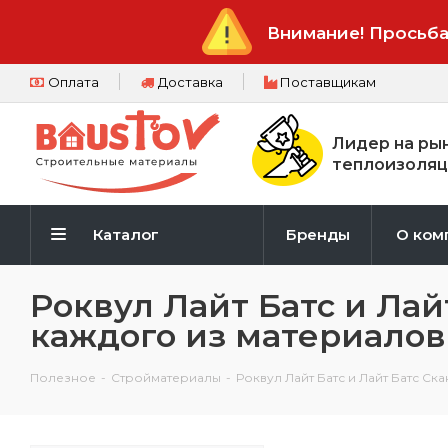
Внимание! Просьба
Оплата
Доставка
Поставщикам
Лидер на ры
теплоизоляц
Каталог
Бренды
О ком
Роквул Лайт Батс и Ла
каждого из материалов
Полезное
-
Стройматериалы
-
Роквул Лайт Батс и Лайт Батс Ск