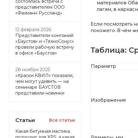
состоялась встреча с
материалов Оба
представителем ООО
лагам, в каркас
«Фахманн Руссланд»
Если посмотреть н
12 февраля 2026
похожего. В
чём же
Представители компаний
«Баустов» и «ТехноСонус»
провели рабочую встречу
Таблица: С
в офисе «Баустов»
Параметр
28 ноября 2025
«Краски КВИЛ» показали,
чем могут удивить — на
семинаре БАУСТОВ
представили новинки
Изображения
Статьи
Все статьи
Какая битумная мастика
Размеры, мм
подходит для XPS, а какая