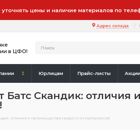
 уточнять цены и наличие материалов по теле
Адрес склада
нке
ии в ЦФО!
пании
Юрлицам
Прайс-листы
Акци
йт Батс Скандик: отличия
!
андик: отличия и преимущества каждого из материалов!