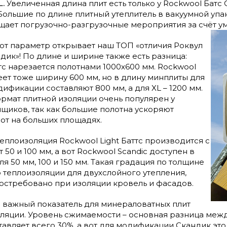
.
Увеличенная длина плит есть только у Rockwool Батс 
ольшие по длине плитный утеплитель в вакуумной упа
щает погрузочно-разгрузочные мероприятия за счёт у
от параметр открывает наш ТОП «отличия Роквул
ндик»! По длине и ширине также есть разница:
тс нарезается полотнами 1000х600 мм. Rockwool
еет тоже ширину 600 мм, но в длину минплиты для
ификации составляют 800 мм, а для XL – 1200 мм.
рмат плитной изоляции очень популярен у
щиков, так как большие полотна ускоряют
от на больших площадях.
еплоизоляция Rockwool Light Баттс производится с
50 и 100 мм, а вот Rockwool Scandic доступен в
ля 50 мм, 100 и 150 мм. Такая градация по толщине
 теплоизоляции для двухслойного утепления,
остребовано при изоляции кровель и фасадов.
 важный показатель для минераловатных плит
ляции. Уровень сжимаемости – основная разница между 
авляет всего 30%, а вот для модификации Скандик это