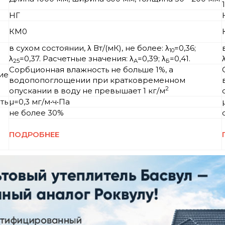
НГ
КМ0
в сухом состоянии, λ Вт/(мК), не более: λ
=0,36;
10
λ
=0,37. Расчетные значения: λ
=0,39; λ
=0,41.
25
А
Б
Сорбционная влажность не больше 1%, а
ие
водопопоглощении при кратковременном
2
опускании в воду не превышает 1 кг/м
ть
µ=0,3 мг/м•ч•Па
не более 30%
ПОДРОБНЕЕ