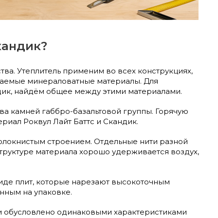
кандик?
ва. Утеплитель применим во всех конструкциях,
иваемые минераловатные материалы. Для
андик, найдём общее между этими материалами.
ва камней габбро-базальтовой группы. Горячую
риал Роквул Лайт Баттс и Скандик.
 волокнистым строением. Отдельные нити разной
труктуре материала хорошо удерживается воздух,
виде плит, которые нарезают высокоточным
нным на упаковке.
ии обусловлено одинаковыми характеристиками