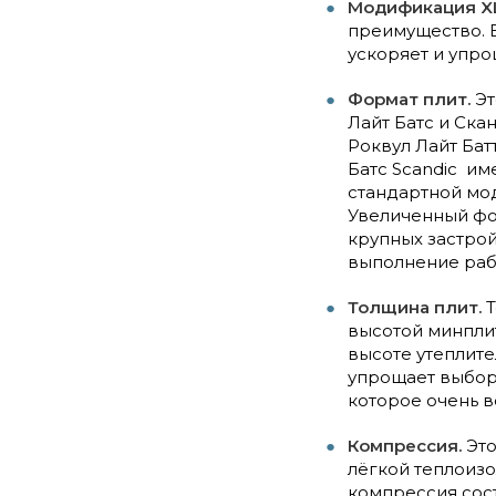
Модификация XL
преимущество. Б
ускоряет и упро
Формат плит.
Эт
Лайт Батс и Ска
Роквул Лайт Бат
Батс Scandic им
стандартной мод
Увеличенный фо
крупных застрой
выполнение раб
Толщина плит.
Т
высотой минплит 
высоте утеплите
упрощает выбор
которое очень в
Компрессия.
Это
лёгкой теплоизо
компрессия сост