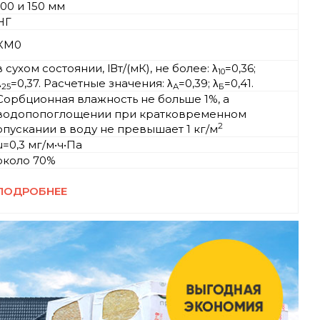
100 и 150 мм
НГ
КМ0
в сухом состоянии, lВт/(мК), не более: λ
=0,36;
10
λ
=0,37. Расчетные значения: λ
=0,39; λ
=0,41.
25
А
Б
Сорбционная влажность не больше 1%, а
водопопоглощении при кратковременном
2
опускании в воду не превышает 1 кг/м
µ=0,3 мг/м•ч•Па
около 70%
ПОДРОБНЕЕ