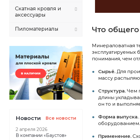
Скатная кровля и
аксессуары
Что общего 
Пиломатериалы
Минераловатная те
эксплуатируемых б
понимания, чем от
Сырьё.
Для прои
массу распыляют
Структура.
Чем п
длины укладываю
он то и выполн
Форма выпуска.
Новости
Все новости
оборудованием. 
2 апреля 2026
В компании «Баустов»
Применение.
Схо