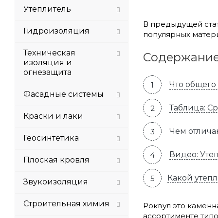
Утеплитель
В предыдущей ста
Гидроизоляция
популярных матери
Техническая
Содержани
изоляция и
огнезащита
Что общего 
Фасадные системы
Таблица: С
Краски и лаки
Чем отлича
Геосинтетика
Видео: Уте
Плоская кровля
Какой утепл
Звукоизоляция
Строительная химия
Роквул это каменн
ассортименте типо