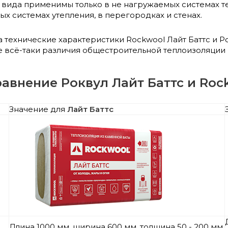
 вида применимы только в не нагружаемых системах т
ных системах утепления, в перегородках и стенах.
а технические характеристики Rockwool Лайт Баттс и Р
 всё-таки различия общестроительной теплоизоляции 
равнение Роквул Лайт Баттс и Roc
Значение для
Лайт Баттс
Длина 1000 мм, ширина 600 мм, толщина 50 - 200 мм