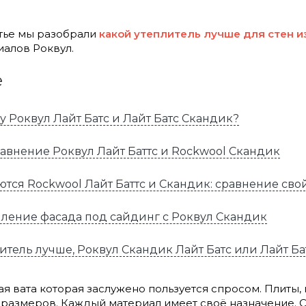
тье мы разобрали
к
акой утеплитель лучше для стен и
алов Роквул.
е
у Роквул Лайт Батс и Лайт Батс Скандик?
равнение Роквул Лайт Баттс и Rockwool Скандик
ются Rockwool Лайт Баттс и Скандик: сравнение свой
пление фасада под сайдинг с Роквул Скандик
итель лучше, Роквул Скандик Лайт Батс или Лайт Ба
ая вата которая заслужено пользуется спросом. Плиты
размеров. Каждый материал имеет своё назначение. С