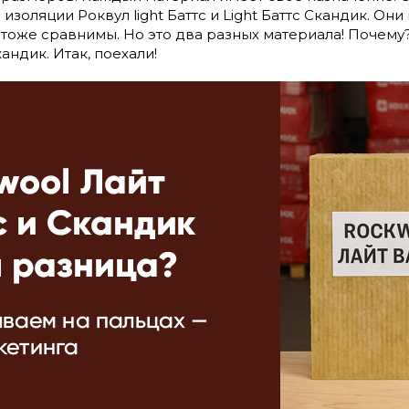
изоляции Роквул light Баттс и Light Баттс Скандик. Он
 тоже сравнимы. Но это два разных материала! Почему
кандик. Итак, поехали!