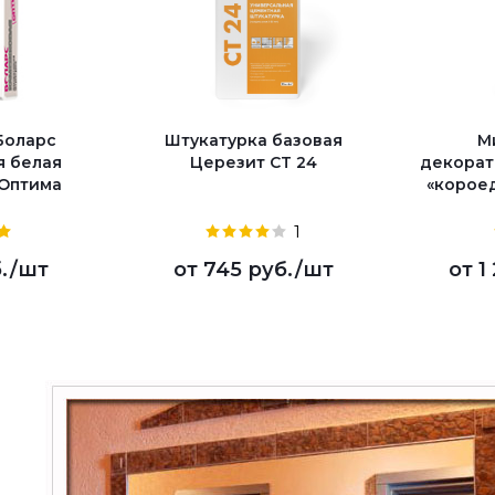
Боларс
Штукатурка базовая
М
я белая
Церезит CT 24
декорат
Оптима
«короед
1
.
/шт
от
745 руб.
/шт
от
1