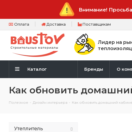
Внимание! Просьба
Оплата
Доставка
Поставщикам
Лидер на ры
теплоизоляц
Каталог
Бренды
О ком
Как обновить домашни
Полезное
-
Дизайн интерьера
-
Как обновить домашний кабине
Утеплитель