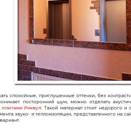
ать спокойные, приглушенные оттенки, без контрастн
оникает посторонний шум, можно отделать акусти
 плитами Роквул
. Такой материал стоит недорого и
ента звуко- и теплоизоляции, представленного на с
вариант.