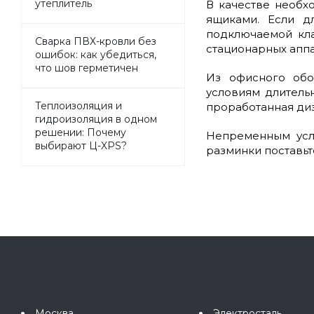
утеплитель
В качестве необх
ящиками. Если д
подключаемой кла
Сварка ПВХ-кровли без
стационарных аппа
ошибок: как убедиться,
что шов герметичен
Из офисного обо
условиям длитель
Теплоизоляция и
проработанная диз
гидроизоляция в одном
решении: Почему
Непременным усло
выбирают Ц-XPS?
разминки поставьт
Москва
Электросталь