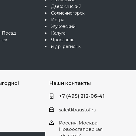
Дзержинский
Солнечногорск
Истра
Жуковский
й Посад
Калуга
нск
Ярославль
и др. регионы
ыгодно!
Наши контакты
+7 (495) 212-06-41
sale@baustof.ru
Россия, Москва,
Новоостаповская
д.5, стр.14