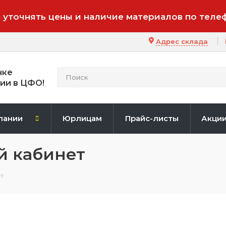
 уточнять цены и наличие материалов по теле
Адрес склада
нке
ии в ЦФО!
пании
Юрлицам
Прайс-листы
Акци
й кабинет
т