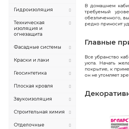
В домашнем кабин
Гидроизоляция
требуемый урове
обезличенного, в
Техническая
редко приносит уд
изоляция и
огнезащита
Главные пр
Фасадные системы
Все убранство ка
Краски и лаки
уюта. Начать жел
покрытие, к прим
Геосинтетика
он не утомляет зр
Плоская кровля
Декоративн
Звукоизоляция
Строительная химия
Отделочные