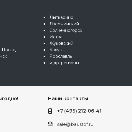
Лыткарино
Дзержинский
Солнечногорск
Истра
Жуковский
й Посад
Калуга
нск
Ярославль
и др. регионы
ыгодно!
Наши контакты
+7 (495) 212-06-41
sale@baustof.ru