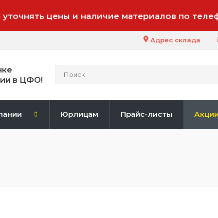
 уточнять цены и наличие материалов по теле
Адрес склада
нке
ии в ЦФО!
пании
Юрлицам
Прайс-листы
Акци