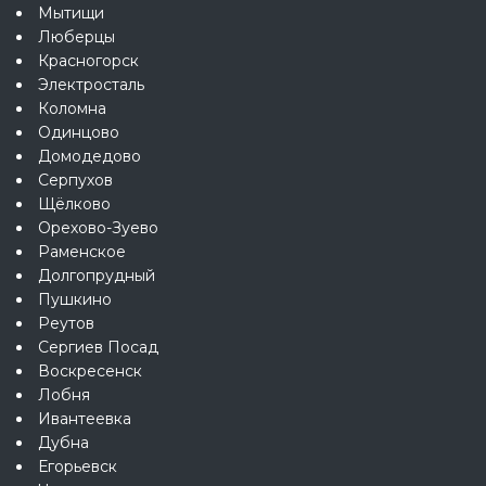
Мытищи
Люберцы
Красногорск
Электросталь
Коломна
Одинцово
Домодедово
Серпухов
Щёлково
Орехово-Зуево
Раменское
Долгопрудный
Пушкино
Реутов
Сергиев Посад
Воскресенск
Лобня
Ивантеевка
Дубна
Егорьевск