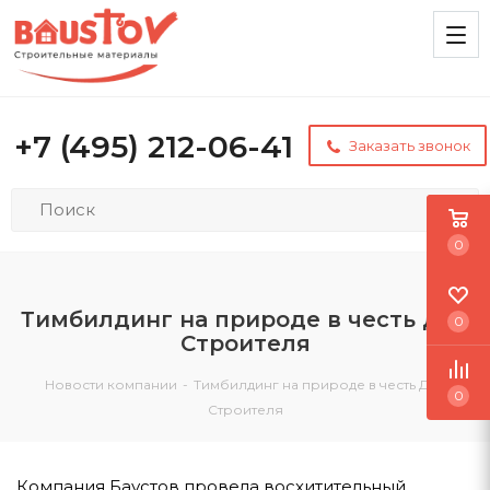
+7 (495) 212-06-41
Заказать звонок
0
Тимбилдинг на природе в честь Дня
0
Строителя
Новости компании
-
Тимбилдинг на природе в честь Дня
0
Строителя
Компания Баустов провела восхитительный