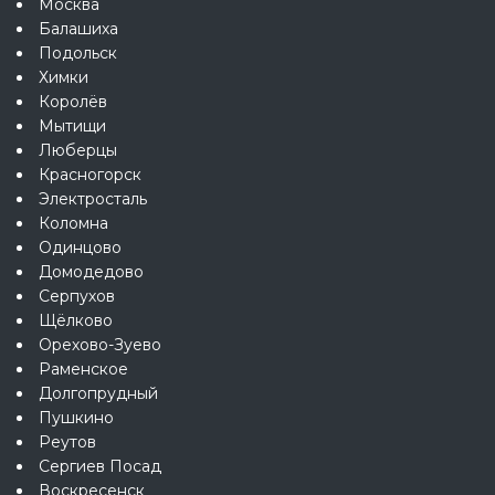
Москва
Балашиха
Подольск
Химки
Королёв
Мытищи
Люберцы
Красногорск
Электросталь
Коломна
Одинцово
Домодедово
Серпухов
Щёлково
Орехово-Зуево
Раменское
Долгопрудный
Пушкино
Реутов
Сергиев Посад
Воскресенск