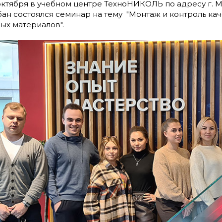
октября в учебном центре ТехноНИКОЛЬ по адресу г. Мос
рбан состоялся семинар на тему "Монтаж и контроль ка
ых материалов".