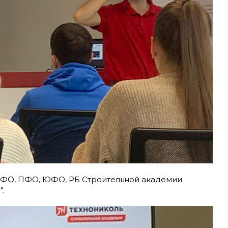
ЦФО, ПФО, ЮФО, РБ Строительной академии
в
".