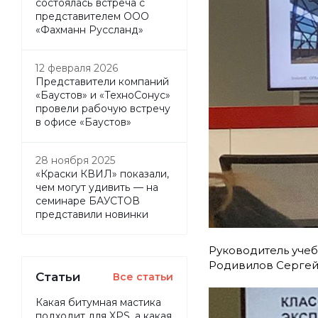
состоялась встреча с
представителем ООО
«Фахманн Руссланд»
12 февраля 2026
Представители компаний
«Баустов» и «ТехноСонус»
провели рабочую встречу
в офисе «Баустов»
28 ноября 2025
«Краски КВИЛ» показали,
чем могут удивить — на
семинаре БАУСТОВ
представили новинки
Руководитель уче
Родивилов Сергей
Статьи
Все статьи
Какая битумная мастика
подходит для XPS, а какая