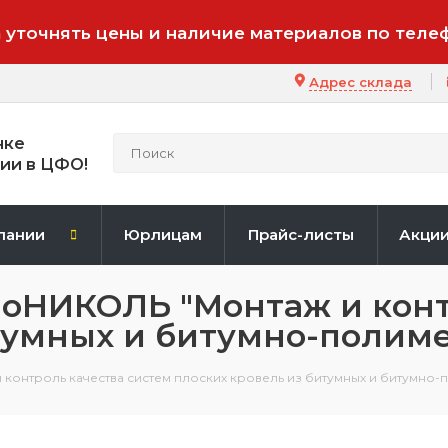
 уточнять цены и наличие материалов по теле
Адрес склада
нке
ии в ЦФО!
пании
Юрлицам
Прайс-листы
Акци
ноНИКОЛЬ "Монтаж и конт
итумных и битумно-полим
 контроль качества систем плоских кровель из битумных и битумно