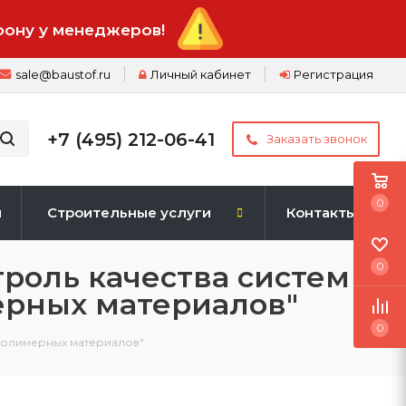
фону у менеджеров!
sale@baustof.ru
Личный кабинет
Регистрация
+7 (495) 212-06-41
Заказать звонок
0
и
Строительные услуги
Контакты
роль качества систем
0
ерных материалов"
0
-полимерных материалов"