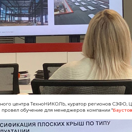
бного центра ТехноНИКОЛЬ, куратор регионов СЗФО, 
 провел обучение для менеджеров компании "
Баусто