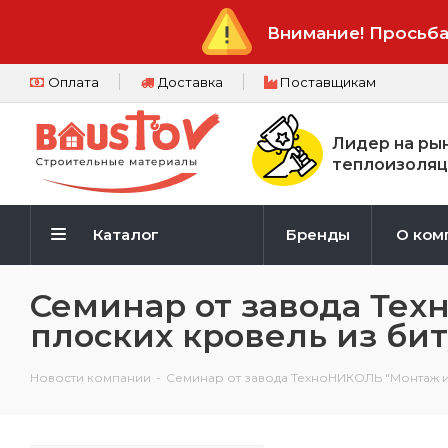
Внимание! Просьба
Оплата
Доставка
Поставщикам
Лидер на ры
теплоизоляц
Каталог
Бренды
О ком
Семинар от завода Тех
плоских кровель из б
Новости компании
-
Семинар от завода ТехноНИКОЛЬ "Монтаж и