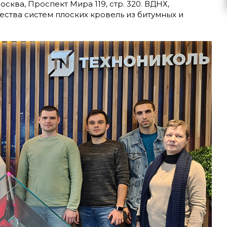
ква, Проспект Мира 119, стр. 320. ВДНХ,
чества систем плоских кровель из битумных и