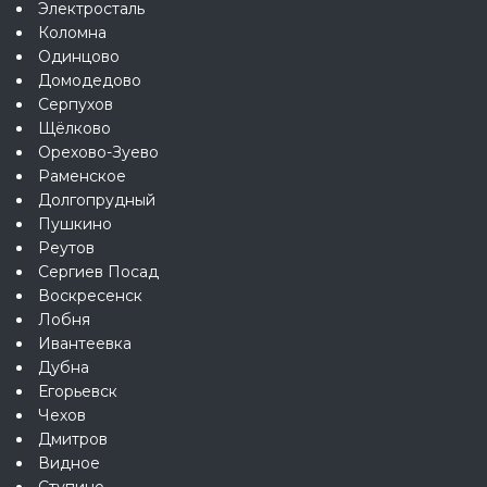
Электросталь
Коломна
Одинцово
Домодедово
Серпухов
Щёлково
Орехово-Зуево
Раменское
Долгопрудный
Пушкино
Реутов
Сергиев Посад
Воскресенск
Лобня
Ивантеевка
Дубна
Егорьевск
Чехов
Дмитров
Видное