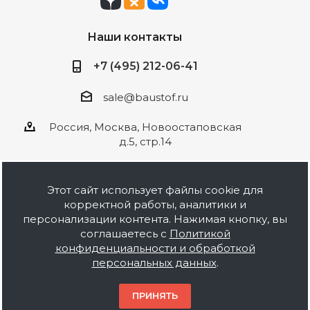
Наши контакты
+7 (495) 212-06-41
sale@baustof.ru
Россия, Москва, Новоостаповская
д.5, стр.14
Этот сайт использует файлы cookie для
корректной работы, аналитики и
2026 © ООО Баустов. Собственное
персонализации контента. Нажимая кнопку, вы
производство лакокрасочной продукции,
соглашаетесь с
Политикой
оптовая и розничная продажа строительных
конфиденциальности и обработкой
материалов, комплектация объектов под ключ.
персональных данных
.
Информация на сайте носит ознакомительный
характер и не является публичной офертой.
ПРИНЯТЬ