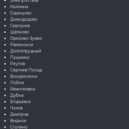
Электросталь
Коломна
Одинцово
Домодедово
Серпухов
Щёлково
Орехово-Зуево
Раменское
Долгопрудный
Пушкино
Реутов
Сергиев Посад
Воскресенск
Лобня
Ивантеевка
Дубна
Егорьевск
Чехов
Дмитров
Видное
Ступино