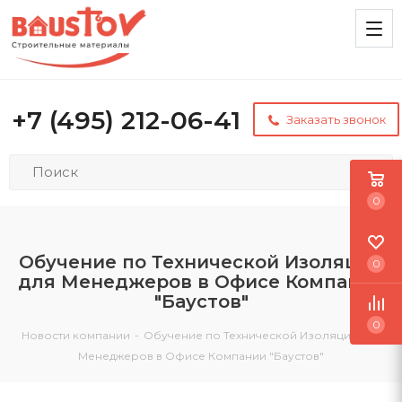
+7 (495) 212-06-41
Заказать звонок
0
Обучение по Технической Изоляции
0
для Менеджеров в Офисе Компании
"Баустов"
0
Новости компании
-
Обучение по Технической Изоляции для
Менеджеров в Офисе Компании "Баустов"