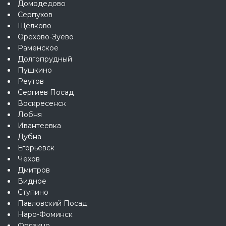
Домодедово
Серпухов
Щёлково
Орехово-Зуево
Раменское
Долгопрудный
Пушкино
Реутов
Сергиев Посад
Воскресенск
Лобня
Ивантеевка
Дубна
Егорьевск
Чехов
Дмитров
Видное
Ступино
Павловский Посад
Наро-Фоминск
Фрязино