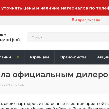
 уточнять цены и наличие материалов по теле
Адрес склада
нке
ии в ЦФО!
пании
Юрлицам
Прайс-листы
Акци
тала официальным дилеро
илером LITOKOL
ь своих партнеров и постоянных клиентов приятной н
тории Москвы и Московской области. Теперь Вы сможе