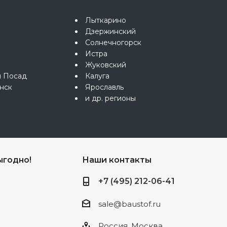
Лыткарино
Дзержинский
Солнечногорск
Истра
Жуковский
й Посад
Калуга
нск
Ярославль
и др. регионы
ыгодно!
Наши контакты
+7 (495) 212-06-41
sale@baustof.ru
Россия, Москва,