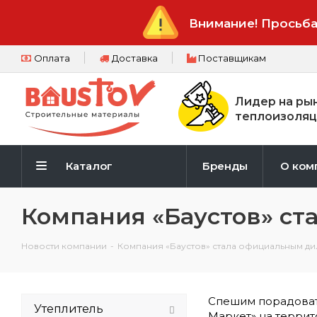
Внимание! Просьба
Оплата
Доставка
Поставщикам
Лидер на ры
теплоизоляц
Каталог
Бренды
О ком
Компания «Баустов» с
Новости компании
-
Компания «Баустов» стала официальным д
Спешим порадоват
Утеплитель
Маркет» на терри