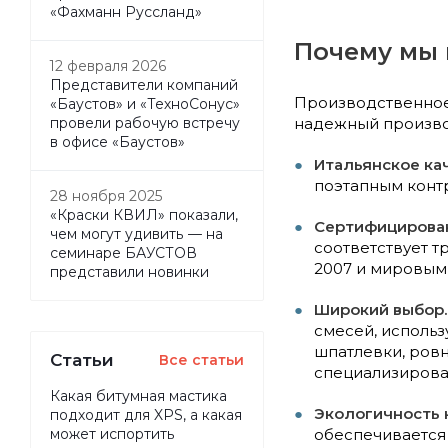
«Фахманн Руссланд»
Почему мы 
12 февраля 2026
Представители компаний
Производственное 
«Баустов» и «ТехноСонус»
надежный производ
провели рабочую встречу
в офисе «Баустов»
Итальянское ка
поэтапным конт
28 ноября 2025
«Краски КВИЛ» показали,
Сертифицирова
чем могут удивить — на
соответствует т
семинаре БАУСТОВ
2007 и мировым 
представили новинки
Широкий выбор.
смесей, использ
шпатлевки, ровн
Статьи
Все статьи
специализирова
Какая битумная мастика
Экологичность 
подходит для XPS, а какая
обеспечивается
может испортить