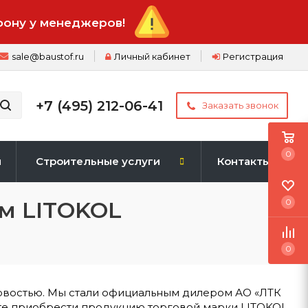
фону у менеджеров!
sale@baustof.ru
Личный кабинет
Регистрация
+7 (495) 212-06-41
Заказать звонок
0
и
Строительные услуги
Контакты
м LITOKOL
0
0
овостью. Мы стали официальным дилером АО «ЛТК
те приобрести продукцию торговой марки LITOKOL