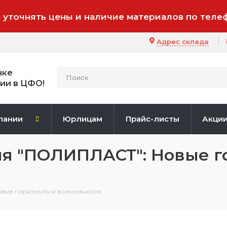
 уточнять цены и наличие материалов по теле
Адрес склада
нке
ии в ЦФО!
пании
Юрлицам
Прайс-листы
Акци
я "ПОЛИПЛАСТ": Новые г
вые горизонты и возможности