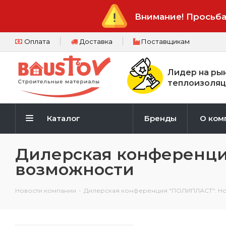
Внимание! Просьба
Оплата
Доставка
Поставщикам
Лидер на ры
теплоизоляц
Каталог
Бренды
О ком
Дилерская конференци
возможности
Новости компании
-
Дилерская конференция "ПОЛИПЛАСТ": Но