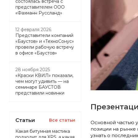
состоялась встреча с
представителем ООО
«Фахманн Руссланд»
12 февраля 2026
Представители компаний
«Баустов» и «ТехноСонус»
провели рабочую встречу
в офисе «Баустов»
28 ноября 2025
«Краски КВИЛ» показали,
чем могут удивить — на
семинаре БАУСТОВ
представили новинки
Презентац
Статьи
Все статьи
Основной частью у
позиции на рынке
Какая битумная мастика
узнать о последни
подходит для XPS, а какая