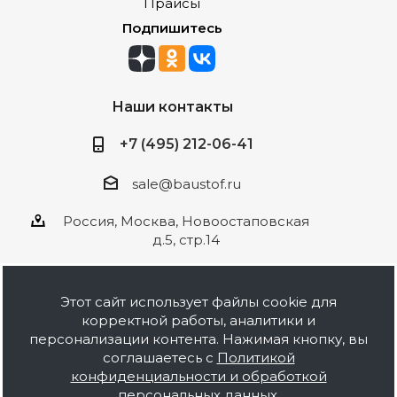
Прайсы
Подпишитесь
Наши контакты
+7 (495) 212-06-41
sale@baustof.ru
Россия, Москва, Новоостаповская
д.5, стр.14
Этот сайт использует файлы cookie для
корректной работы, аналитики и
2026 © ООО Баустов. Собственное
персонализации контента. Нажимая кнопку, вы
производство лакокрасочной продукции,
соглашаетесь с
Политикой
оптовая и розничная продажа строительных
конфиденциальности и обработкой
материалов, комплектация объектов под ключ.
персональных данных
.