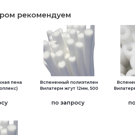
аром рекомендуем
жная пена
Вспененный полиэтилен
Вспене
оплекс)
Вилатерм жгут 12мм, 500
Вилатерм
осу
по запросу
по