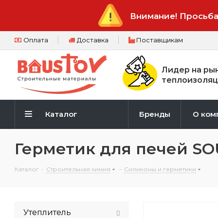
Внимание! Просьба
Оплата
Доставка
Поставщикам
Лидер на ры
теплоизоляц
Каталог
Бренды
О ком
Герметик для печей S
Каталог
-
Строительная химия
-
Силиконы и герметики
Утеплитель