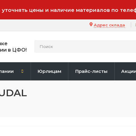
 уточнять цены и наличие материалов по теле
Адрес склада
нке
ии в ЦФО!
пании
Юрлицам
Прайс-листы
Акци
OUDAL