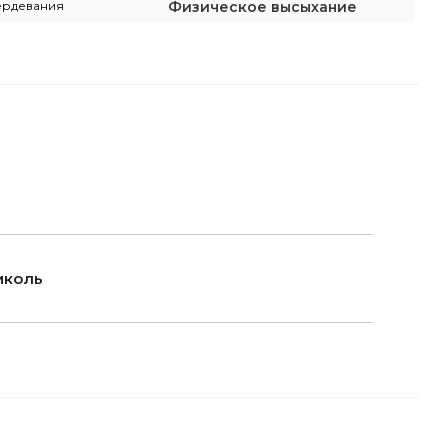
ердевания
Физическое высыхание
иколь