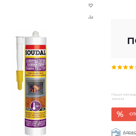
п
Наши менедж
заказа
СП
Адрес