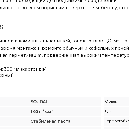
й шов – подходящий для недвижимых соединений
ипкость ко всем пористым поверхностям: бетону, строи
:
инов и каминных вкладышей, топок, котлов ЦО, мангало
время монтажа и ремонта обычных и кафельных печей, 
ная герметизация, подверженная высоким температу
: 300 мл (картридж)
черный
SOUDAL
Объем
1,65 г / см³
Цвет
Стабильная паста
Термостойко