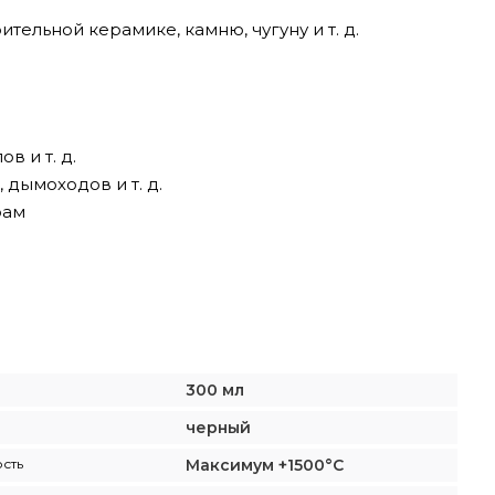
тельной керамике, камню, чугуну и т. д.
в и т. д.
дымоходов и т. д.
рам
300 мл
черный
сть
Максимум +1500°C