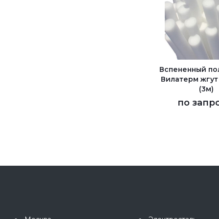
Вспененный по
Вилатерм жгут 
(3м)
по запр