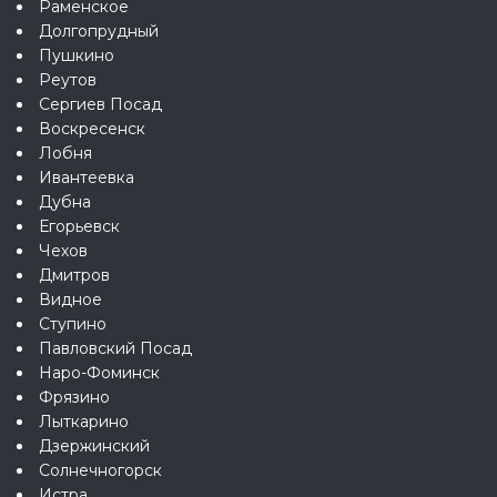
Раменское
Долгопрудный
Пушкино
Реутов
Сергиев Посад
Воскресенск
Лобня
Ивантеевка
Дубна
Егорьевск
Чехов
Дмитров
Видное
Ступино
Павловский Посад
Наро-Фоминск
Фрязино
Лыткарино
Дзержинский
Солнечногорск
Истра