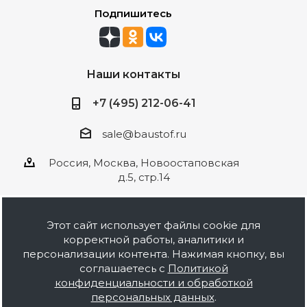
Подпишитесь
Наши контакты
+7 (495) 212-06-41
sale@baustof.ru
Россия, Москва, Новоостаповская
д.5, стр.14
Этот сайт использует файлы cookie для
корректной работы, аналитики и
2026 © ООО Баустов. Собственное
персонализации контента. Нажимая кнопку, вы
производство лакокрасочной продукции,
соглашаетесь с
Политикой
оптовая и розничная продажа строительных
конфиденциальности и обработкой
материалов, комплектация объектов под ключ.
персональных данных
.
Информация на сайте носит ознакомительный