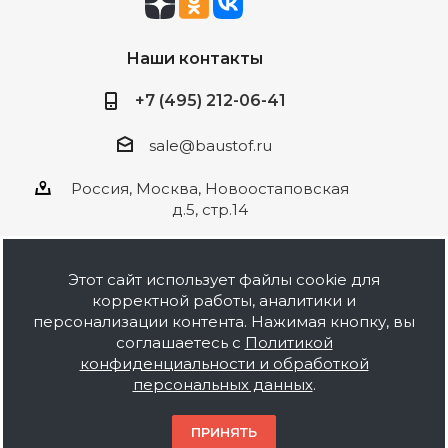
Наши контакты
+7 (495) 212-06-41
sale@baustof.ru
Россия, Москва, Новоостаповская
д.5, стр.14
Этот сайт использует файлы cookie для
корректной работы, аналитики и
2026 © ООО Баустов. Собственное
персонализации контента. Нажимая кнопку, вы
производство лакокрасочной продукции,
соглашаетесь с
Политикой
оптовая и розничная продажа строительных
конфиденциальности и обработкой
материалов, комплектация объектов под ключ.
персональных данных
.
Информация на сайте носит ознакомительный
характер и не является публичной офертой.
ПРИНЯТЬ