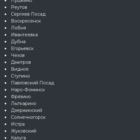
Пушкино
Реутов
Сергиев Посад
Воскресенск
Лобня
Ивантеевка
Дубна
Егорьевск
Чехов
Дмитров
Видное
Ступино
Павловский Посад
Наро-Фоминск
Фрязино
Лыткарино
Дзержинский
Солнечногорск
Истра
Жуковский
Калуга