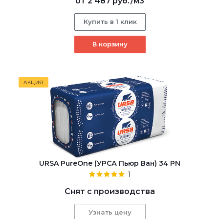
от
2 487 руб.
/м3
Купить в 1 клик
В корзину
АКЦИЯ
URSA PureOne (УРСА Пьюр Ван) 34 PN
1
Снят с производства
Узнать цену