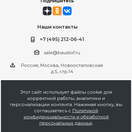
Подпишитесь
Наши контакты
+7 (495) 212-06-41
sale@baustof.ru
Россия, Москва, Новоостаповская
д.5, стр.14
Этот сайт использует файлы cookie для
корректной работы, аналитики и
2026 © ООО Баустов. Собственное
персонализации контента. Нажимая кнопку, вы
производство лакокрасочной продукции,
соглашаетесь с
Политикой
оптовая и розничная продажа строительных
конфиденциальности и обработкой
материалов, комплектация объектов под ключ.
персональных данных
.
Информация на сайте носит ознакомительный