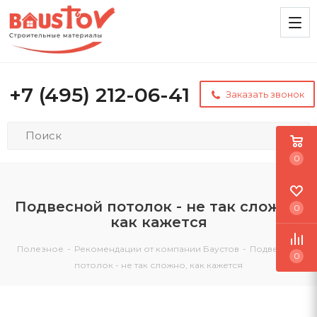
+7 (495) 212-06-41
Заказать звонок
0
Подвесной потолок - не так сложно,
0
как кажется
Полезное
-
Рекомендации от компании Баустов
-
Подвесной
0
потолок - не так сложно, как кажется