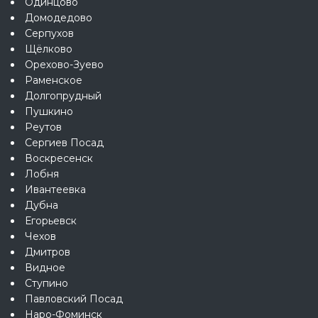
Одинцово
Домодедово
Серпухов
Щёлково
Орехово-Зуево
Раменское
Долгопрудный
Пушкино
Реутов
Сергиев Посад
Воскресенск
Лобня
Ивантеевка
Дубна
Егорьевск
Чехов
Дмитров
Видное
Ступино
Павловский Посад
Наро-Фоминск